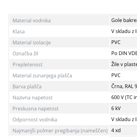
Gole bakr
Material vodnika
V skladu z 
Klasa
PVC
Material izolacije
Po DIN VDE 
Označba žil
Žile v plast
Prepletenost
PVC
Material zunanjega plašča
Črna, RAL 
Barva plašča
600 V (TC 
Nazivna napetost
6 kV
Preskusna napetost
V skladu z 
Odpornost vodnika
4 xd
Najmanjši polmer pregibanja (nameščen)