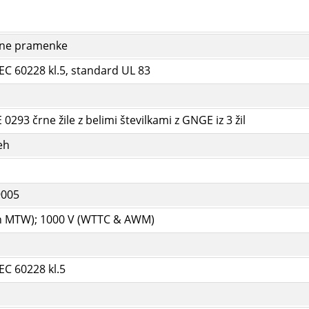
ene pramenke
IEC 60228 kl.5, standard UL 83
0293 črne žile z belimi številkami z GNGE iz 3 žil
eh
9005
in MTW);
1000 V (WTTC & AWM)
IEC 60228 kl.5