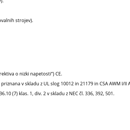
).
valnih strojev).
ektiva o nizki napetosti“) CE.
priznana v skladu z UL slog 10012 in 21179 in CSA AWM I/II 
10 (7) klas. 1, div. 2 v skladu z NEC čl. 336, 392, 501.