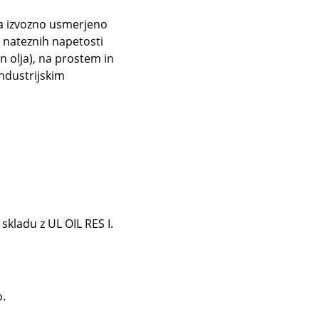
 za izvozno usmerjeno
z nateznih napetosti
 olja), na prostem in
ndustrijskim
skladu z UL OIL RES I.
o.