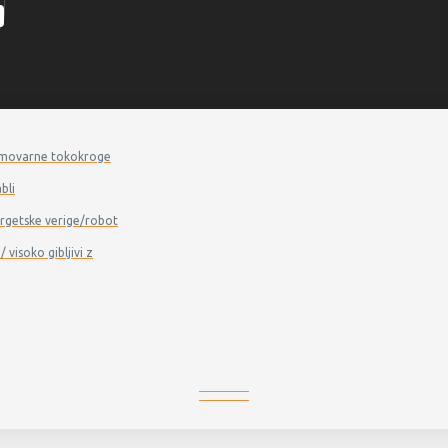
a samovarne tokokroge
bli
energetske verige/robot
/ visoko gibljivi z
01.02.09 - 2-NORM TRAY+UV DB TC-ER MTW ¦ UL/CSA
9 - 2-NORM TRAY+UV DB TC-ER MTW 