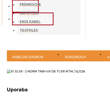
FRÄNKISCHE
VIZITKA
DATWYLER
MALOPRODAJA
ERSE KABEL
TECPOLES
KABELSKI LEKSIKON
ROHS/REACH
e
Uporaba