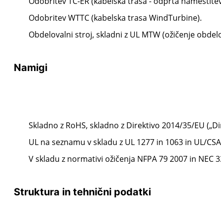
Odobritev TC-ER (kabelska trasa - odprta namestitev
Odobritev WTTC (kabelska trasa WindTurbine).
Obdelovalni stroj, skladni z UL MTW (ožičenje obdelo
Namigi
Skladno z RoHS, skladno z Direktivo 2014/35/EU („Dir
UL na seznamu v skladu z UL 1277 in 1063 in UL/CSA 
V skladu z normativi ožičenja NFPA 79 2007 in NEC 336.
Struktura in tehnični podatki