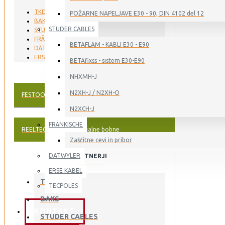
TKD KABEL
POŽARNE NAPELJAVE E30 - 90, DIN 4102 del 12
BAKS
STUDER CABLES
STUDER CABLES
FRÄNKISCHE
BETAFLAM - KABLI E30 - E90
DÄTWYLER
ERSE KABEL
BETAfixss - sistem E30-E90
NHXMH-J
N2XH-J / N2XH-O
FESTOONTEC®
Okrogli kabli za kabelske vozičke
N2XCH-J
FRÄNKISCHE
REELTEC®
Kabli za navijalne bobne
Zaščitne cevi in pribor
DATWYLER
PARTNERJI
ERSE KABEL
TKD KABEL
TECPOLES
BAKS
KONTAKT
STUDER CABLES