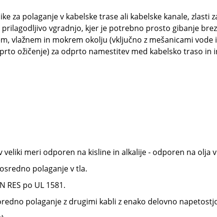
e za polaganje v kabelske trase ali kabelske kanale, zlasti
i prilagodljivo vgradnjo, kjer je potrebno prosto gibanje bre
m, vlažnem in mokrem okolju (vključno z mešanicami vode in
prto ožičenje) za odprto namestitev med kabelsko traso in i
liki meri odporen na kisline in alkalije - odporen na olja v 
sredno polaganje v tla.
N RES po UL 1581.
redno polaganje z drugimi kabli z enako delovno napetostj