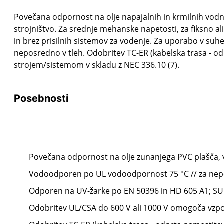
Povečana odpornost na olje napajalnih in krmilnih vodnik
strojništvo. Za srednje mehanske napetosti, za fiksno al
in brez prisilnih sistemov za vodenje.
Za uporabo v suhe
neposredno v tleh. Odobritev TC-ER (kabelska trasa - od
strojem/sistemom v skladu z NEC 336.10 (7).
Posebnosti
Povečana odpornost na olje zunanjega PVC plašča, v ve
Vodoodporen po UL vodoodpornost 75 °C // za nepo
Odporen na UV-žarke po EN 50396 in HD 605 A1;
SU
Odobritev UL/CSA do 600 V ali 1000 V omogoča vzpo