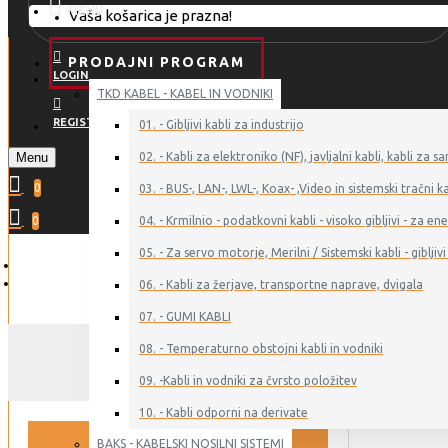
MENU
Vaša košarica je prazna!
PRODAJNI PROGRAM
LOGIN
TKD KABEL - KABEL IN VODNIKI
REGISTER
01. - Gibljivi kabli za industrijo
Menu
02. - Kabli za elektroniko (NF), javljalni kabli, kabli z
0
03. - BUS-, LAN-, LWL-, Koax- ,Video in sistemski tračni ka
0
04. - Krmilnio - podatkovni kabli - visoko gibljivi - za 
05. - Za servo motorje, Merilni / Sistemski kabli - gibljivi 
06. - Kabli za žerjave, transportne naprave, dvigala
07. - GUMI KABLI
08. - Temperaturno obstojni kabli in vodniki
01.02.0
09. -Kabli in vodniki za čvrsto položitev
10. - Kabli odporni na derivate
BAKS - KABELSKI NOSILNI SISTEMI