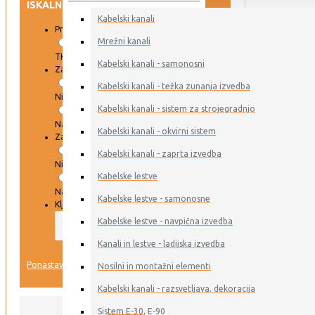
ISKALNIK
Kabelski kanali
Proizvajalec
Mrežni kanali
TKD KABEL
Kabelski kanali - samonosni
Zaloga DAR
Kabelski kanali - težka zunanja izvedba
Ni na zalogi
Kabelski kanali - sistem za strojegradnjo
Na zalogi
Kabelski kanali - okvirni sistem
Zaloga ERSE
Kabelski kanali - zaprta izvedba
Ni na zalogi
Kabelske lestve
Na zalogi
Kabelske lestve - samonosne
Ključna beseda
Kabelske lestve - navpična izvedba
Kanali in lestve - ladijska izvedba
IŠČI
Ponastavi
Nosilni in montažni elementi
Kabelski kanali - razsvetljava, dekoracija
VSI IZDELKI
Sistem E-30, E-90