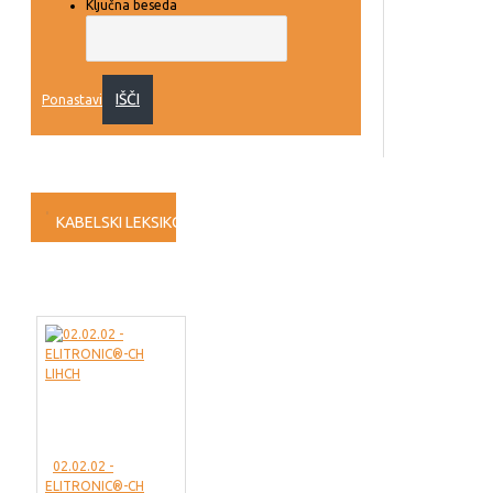
Ključna beseda
IŠČI
Ponastavi
KABELSKI LEKSIKON
ROHS/REACH
e-PLAN
CPR/bauPVO
02.02.02 -
ELITRONIC®-CH