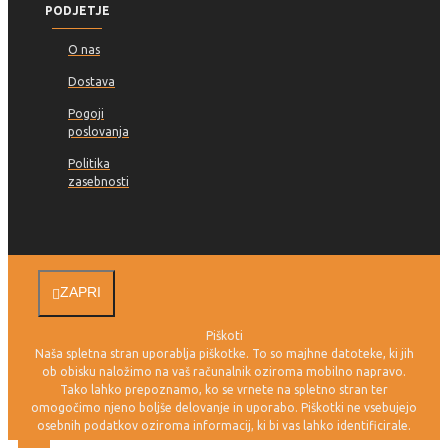
PODJETJE
O nas
Dostava
Pogoji
poslovanja
Politika
zasebnosti
ZAPRI
Piškoti
Naša spletna stran uporablja piškotke. To so majhne datoteke, ki jih
ob obisku naložimo na vaš računalnik oziroma mobilno napravo.
Tako lahko prepoznamo, ko se vrnete na spletno stran ter
omogočimo njeno boljše delovanje in uporabo. Piškotki ne vsebujejo
osebnih podatkov oziroma informacij, ki bi vas lahko identificirale.