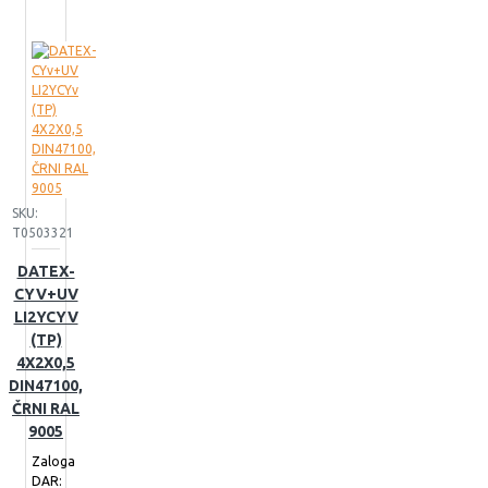
SKU:
T0503321
DATEX-
CYV+UV
LI2YCYV
(TP)
4X2X0,5
DIN47100,
ČRNI RAL
9005
Zaloga
DAR: