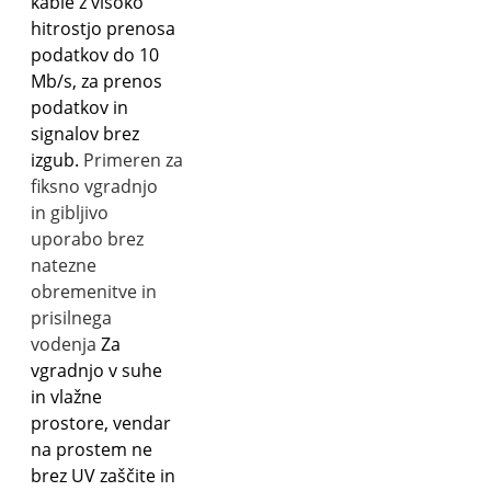
kable z visoko
hitrostjo prenosa
podatkov do 10
Mb/s, za prenos
podatkov in
signalov brez
izgub.
Primeren
za
fiksno vgradnjo
in gibljivo
uporabo brez
natezne
obremenitve in
prisilnega
vodenja
Za
vgradnjo v suhe
in vlažne
prostore, vendar
na prostem ne
brez UV zaščite in