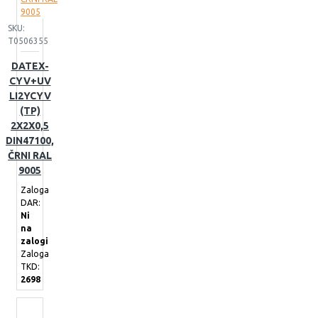
SKU:
T0506355
DATEX-
CYV+UV
LI2YCYV
(TP)
2X2X0,5
DIN47100,
ČRNI RAL
9005
Zaloga
DAR:
Ni
na
zalogi
Zaloga
TKD:
2698