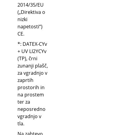
2014/35/EU
(„Direktiva o
nizki
napetosti“)
CE.
*: DATEX-CYv
+ UV LI2YCYv
(TP), črni
zunanji plašč,
za vgradnjo v
zaprtih
prostorih in
na prostem
ter za
neposredno
vgradnjo v
tla.
Na zahtevo