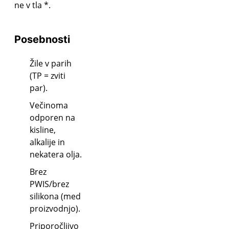
ne v tla *.
Posebnosti
Žile v parih
(TP = zviti
par).
Večinoma
odporen na
kisline,
alkalije in
nekatera olja.
Brez
PWIS/brez
silikona (med
proizvodnjo).
Priporočljivo