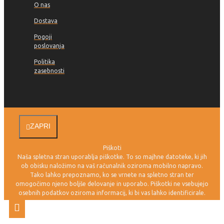
O nas
Dostava
Pogoji
poslovanja
Politika
zasebnosti
ZAPRI
Piškoti
Naša spletna stran uporablja piškotke. To so majhne datoteke, ki jih
ob obisku naložimo na vaš računalnik oziroma mobilno napravo.
Tako lahko prepoznamo, ko se vrnete na spletno stran ter
omogočimo njeno boljše delovanje in uporabo. Piškotki ne vsebujejo
osebnih podatkov oziroma informacij, ki bi vas lahko identificirale.