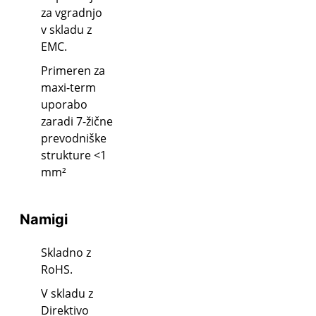
za vgradnjo
v skladu z
EMC.
Primeren za
maxi-term
uporabo
zaradi 7-žične
prevodniške
strukture <1
mm²
Namigi
Skladno z
RoHS.
V skladu z
Direktivo