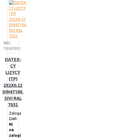
SKU:
T0503931
DATEX-
CY
LI2YCY
(TP)
2X2X0,22
DIN47100,
SIVI RAL
7032
Zaloga
DAR:
Ni
na
zalogi