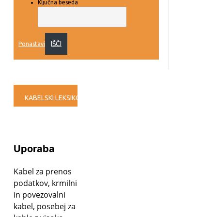
Ključna beseda
IŠČI
Ponastavi
KABELSKI LEKSIKON
ROHS/REACH
e-PLAN
CPR/bauPVO
Uporaba
Kabel za prenos
podatkov, krmilni
in povezovalni
kabel, posebej za