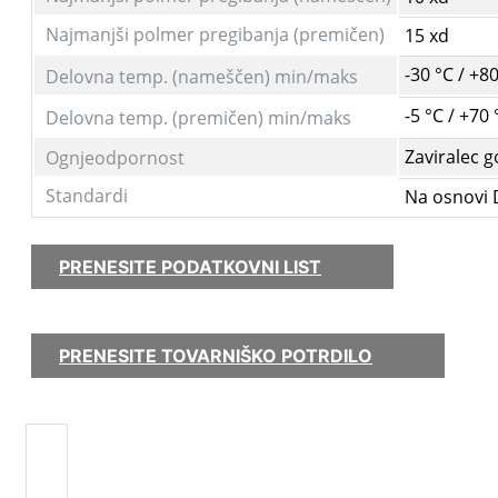
Najmanjši polmer pregibanja (premičen)
15 xd
-30 °C / +8
Delovna temp. (nameščen)
min/maks
-5 °C / +70 
Delovna temp. (premičen)
min/maks
Zaviralec g
Ognjeodpornost
Standardi
Na osnovi 
PRENESITE PODATKOVNI LIST
PRENESITE TOVARNIŠKO POTRDILO