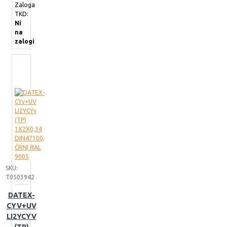
Zaloga
TKD:
Ni
na
zalogi
SKU:
T0503942
DATEX-
CYV+UV
LI2YCYV