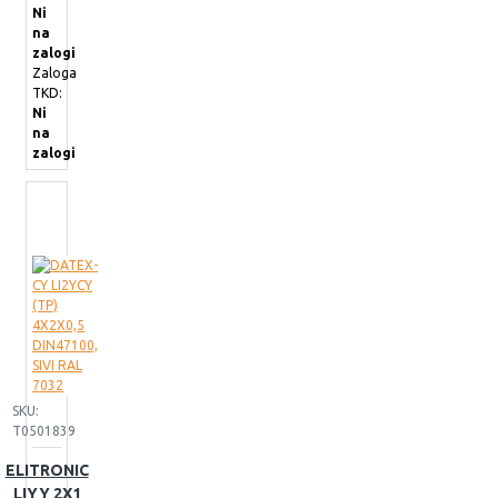
Ni
na
zalogi
Zaloga
TKD:
Ni
na
zalogi
SKU:
T0501839
ELITRONIC
LIYY 2X1