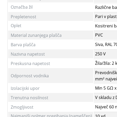
Označba žil
Različne b
Pari v plas
Prepletenost
Oplet
Kositreni b
PVC
Material zunanjega plašča
Siva, RAL 7
Barva plašča
250 V
Nazivna napetost
Žila/žila: 2 
Preskusna napetost
Prevodnišk
Odpornost vodnika
mm² največ
Min 5 GΩ x
Izolacijski upor
V skladu z 
Trenutna nosilnost
Največ 60 
Zmogljivost
Najmanjši polmer pregibanja (nameščen)
10 xd