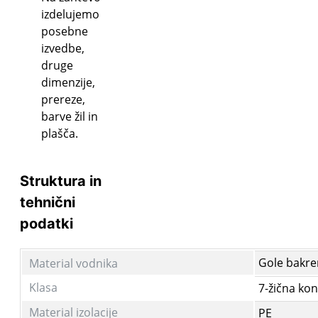
izdelujemo
posebne
izvedbe,
druge
dimenzije,
prereze,
barve žil in
plašča.
Struktura in
tehnični
podatki
Gole bakr
Material vodnika
Klasa
7-žična kon
Material izolacije
PE