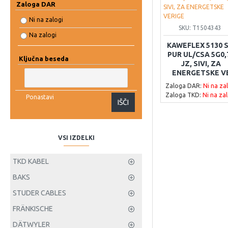
Zaloga DAR
Ni na zalogi
SKU:
T1504343
Na zalogi
KAWEFLEX 5130 S
PUR UL/CSA 5G0,
Ključna beseda
JZ, SIVI, ZA
ENERGETSKE V
Zaloga DAR:
Ni na za
Zaloga TKD:
Ni na za
Ponastavi
IŠČI
VSI IZDELKI
TKD KABEL
BAKS
STUDER CABLES
FRÄNKISCHE
DÄTWYLER