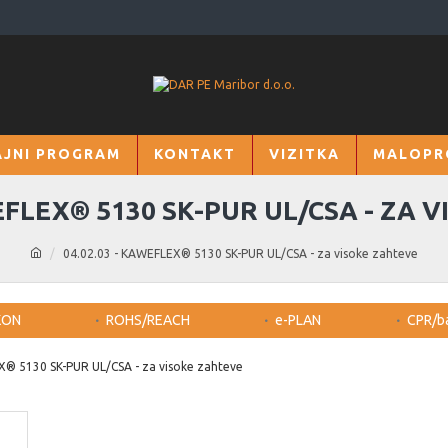
JNI PROGRAM
KONTAKT
VIZITKA
MALOPR
WEFLEX® 5130 SK-PUR UL/CSA - ZA 
04.02.03 - KAWEFLEX® 5130 SK-PUR UL/CSA - za visoke zahteve
KON
ROHS/REACH
e-PLAN
CPR/b