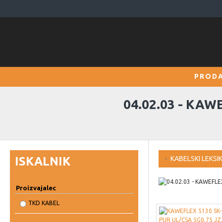
PRODA
04.02.03 - KA
ISKALNIK
KABELSKI LEKSI
Proizvajalec
TKD KABEL