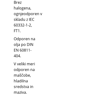
Brez
halogena,
ognjeodporen v
skladu z IEC
60332-1-2,
FT1.
Odporen na
olja po DIN
EN 60811-
404.
V veliki meri
odporen na
maščobe,
hladilna
sredstva in
maziva.