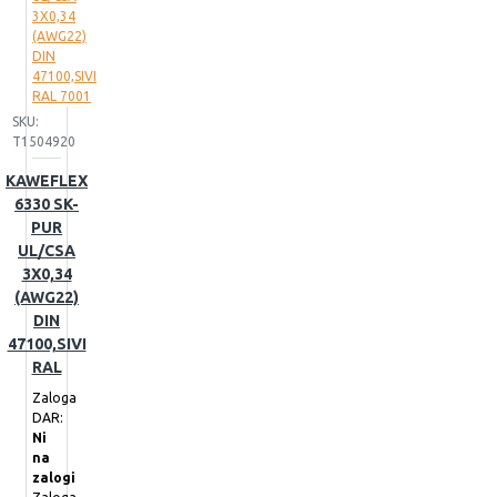
SKU:
T1504920
KAWEFLEX
6330 SK-
PUR
UL/CSA
3X0,34
(AWG22)
DIN
47100,SIVI
RAL
Zaloga
DAR:
Ni
na
zalogi