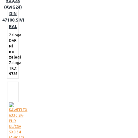
5X0,25
(AWG24)
DIN
47100,SIVI
RAL
Zaloga
DAR:
Ni
na
zalogi
Zaloga
TKD:
9725