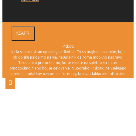
ZAPRI
Piškoti
Naša spletna stran uporablja piškotke. To so majhne datoteke, ki jih
ob obisku naložimo na vaš računalnik oziroma mobilno napravo.
Tako lahko prepoznamo, ko se vrnete na spletno stran ter
omogočimo njeno boljše delovanje in uporabo. Piškotki ne vsebujejo
osebnih podatkov oziroma informacij, ki bi vas lahko identificirale.