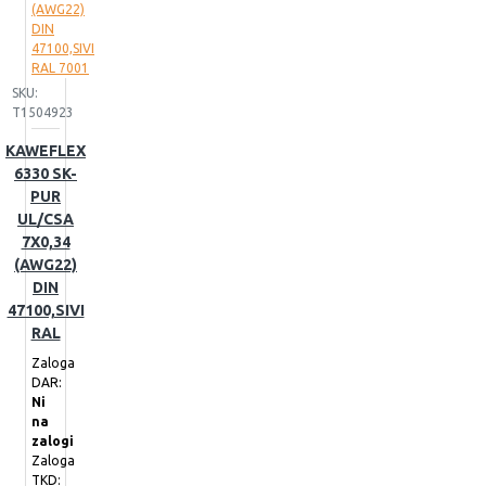
SKU:
T1504923
KAWEFLEX
6330 SK-
PUR
UL/CSA
7X0,34
(AWG22)
DIN
47100,SIVI
RAL
Zaloga
DAR:
Ni
na
zalogi
Zaloga
TKD: