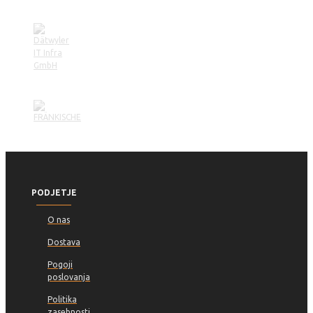
PODJETJE
O nas
Dostava
Pogoji
poslovanja
Politika
zasebnosti