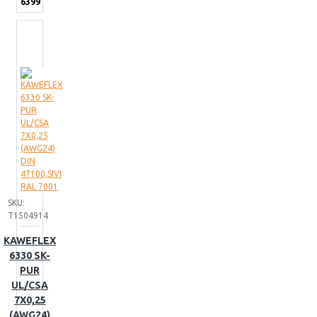
6399
SKU:
T1504914
KAWEFLEX
6330 SK-
PUR
UL/CSA
7X0,25
(AWG24)