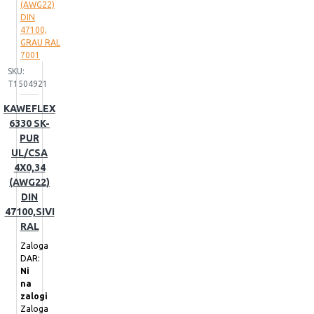
SKU:
T1504921
KAWEFLEX
6330 SK-
PUR
UL/CSA
4X0,34
(AWG22)
DIN
47100,SIVI
RAL
Zaloga
DAR:
Ni
na
zalogi
Zaloga