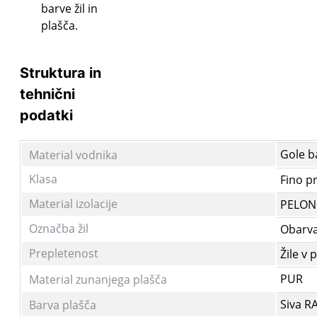
barve žil in
plašča.
Struktura in
tehnični
podatki
Gole b
Material vodnika
Klasa
Fino pr
Material izolacije
PELON
Označba žil
Obarva
Prepletenost
Žile v 
PUR
Material zunanjega plašča
Siva R
Barva plašča