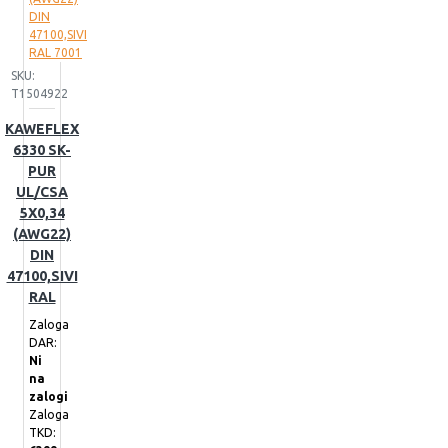
SKU:
T1504922
KAWEFLEX
6330 SK-
PUR
UL/CSA
5X0,34
(AWG22)
DIN
47100,SIVI
RAL
Zaloga
DAR:
Ni
na
zalogi
Zaloga
TKD: