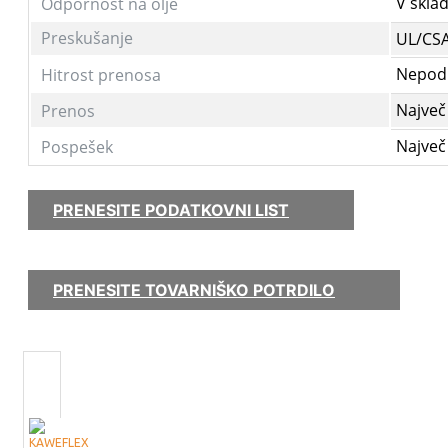
V skla
Odpornost na olje
Preskušanje
UL/CSA
Nepodp
Hitrost prenosa
Največ
Prenos
Največ
Pospešek
PRENESITE PODATKOVNI LIST
PRENESITE TOVARNIŠKO POTRDILO