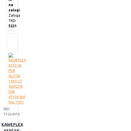
na
zalogi
Zaloga
TKD:
5221
SKU:
T1504916
KAWEFLEX
6330 SK-