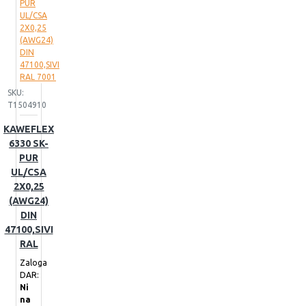
SKU:
T1504910
KAWEFLEX
6330 SK-
PUR
UL/CSA
2X0,25
(AWG24)
DIN
47100,SIVI
RAL
Zaloga
DAR:
Ni
na