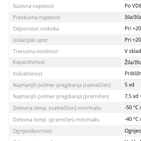
Po VDE
Nazivna napetost
žila/ži
Preskusna napetost
Pri +20
Odpornost vodnika
Pri +2
Izolacijski upor
V skla
Trenutna nosilnost
Kapacitivnost
Žila/ži
Pribli
Induktivnost
5 xd
Najmanjši polmer pregibanja (nameščen)
7,5 xd
Najmanjši polmer pregibanja (premičen)
-50 °C 
Delovna temp. (nameščen)
min/maks
-40 °C 
Delovna temp. (premičen)
min/maks
Ognjeo
Ognjeodpornost