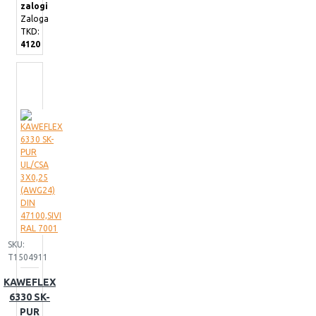
zalogi
Zaloga
TKD:
4120
SKU:
T1504911
KAWEFLEX
6330 SK-
PUR