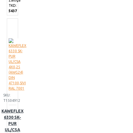
Zaloga
TKD:
5437
SKU:
T1504912
KAWEFLEX
6330 SK-
PUR
UL/CSA