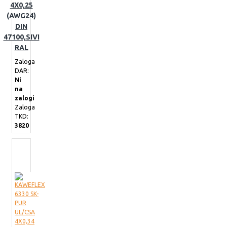
4X0,25
(AWG24)
DIN
47100,SIVI
RAL
Zaloga
DAR:
Ni
na
zalogi
Zaloga
TKD:
3820