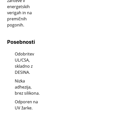
zahteve v
energetskih
verigah in na
premičnih
pogonih.
Posebnosti
Odobritev
UL/CSA,
skladno z
DESINA.
Nizka
adhezija,
brez silikona.
Odporen na
UV žarke.