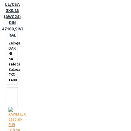
UL/CSA
3X0,25
(AWG24)
DIN
47100,SIVI
RAL
Zaloga
DAR:
Ni
na
zalogi
Zaloga
TKD:
1480