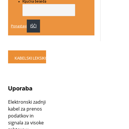
Ključna beseda
IŠČI
Ponastavi
KABELSKI LEKSIKON
ROHS/REACH
e-PLAN
CPR/bauPVO
Uporaba
Elektronski zadnji
kabel za prenos
podatkov in
signala za visoke