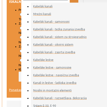
ISKALNIK
Kabelski kanali
Proizvajalec
Mrežni kanali
TKD KABEL
Kabelski kanali - samonosni
Zaloga DAR
Kabelski kanali - težka zunanja izvedba
Ni na zalogi
Kabelski kanali - sistem za strojegradnjo
Na zalogi
Kabelski kanali - okvirni sistem
Zaloga ERSE
Kabelski kanali - zaprta izvedba
Ni na zalogi
Kabelske lestve
Na zalogi
Kabelske lestve - samonosne
Ključna beseda
Kabelske lestve - navpična izvedba
Kanali in lestve - ladijska izvedba
IŠČI
Ponastavi
Nosilni in montažni elementi
Kabelski kanali - razsvetljava, dekoracija
VSI IZDELKI
Sistem E-30, E-90