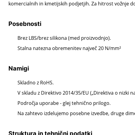
komercialnih in kmetijskih podjetjih.
Za hitrost vožnje 
Posebnosti
Brez LBS/brez silikona (med proizvodnjo).
Stalna natezna obremenitev največ 20 N/mm²
Namigi
Skladno z RoHS.
V skladu z Direktivo 2014/35/EU („Direktiva o nizki n
Področja uporabe - glej tehnično prilogo.
Na zahtevo izdelujemo posebne izvedbe, druge dimenz
Struktura in tehnični podatki