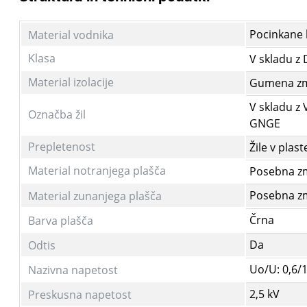
Pocinkane
Material vodnika
Klasa
V skladu z 
Material izolacije
Gumena z
V skladu z 
Označba žil
GNGE
Prepletenost
Žile v plast
Material notranjega plašča
Posebna z
Posebna z
Material zunanjega plašča
Črna
Barva plašča
Da
Odtis
Uo/U: 0,6/1
Nazivna napetost
2,5 kV
Preskusna napetost