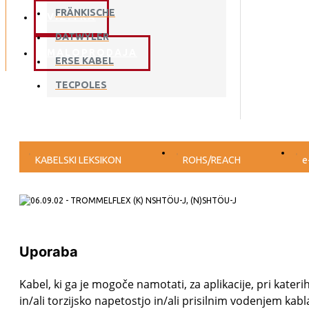
FRÄNKISCHE
VIZITKA
DATWYLER
MALOPRODAJA
ERSE KABEL
TECPOLES
KABELSKI LEKSIKON
ROHS/REACH
e
Uporaba
Kabel, ki ga je mogoče namotati, za aplikacije, pri kate
in/ali torzijsko napetostjo in/ali prisilnim vodenjem kabl