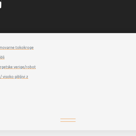
a samovarne tokokroge
bli
energetske verige/robot
/ visoko gibljivi z
06.09.02 - TROMMELFLEX (K) NSHTÖU-J, (N)SHTÖU-J
2 - TROMMELFLEX (K) NSHTÖU-J, (N