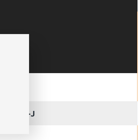
)SHTÖU-J