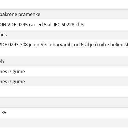
 bakrene pramenke
DIN VDE 0295 razred 5 ali IEC 60228 kl. 5
mes
VDE 0293-308 je do 5 žil obarvanih, od 6 žil je črnih z belimi š
eh
mes iz gume
mes iz gume
 kV