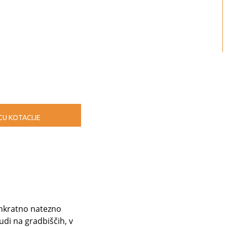
CU KOTACIJE
s hkratno natezno
udi na gradbiščih, v