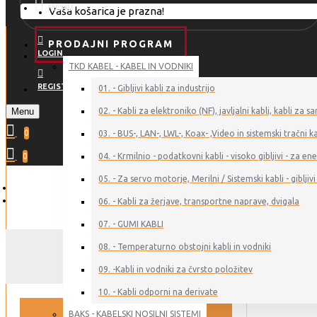
MENU
Vaša košarica je prazna!
PRODAJNI PROGRAM
LOGIN
TKD KABEL - KABEL IN VODNIKI
REGISTER
01. - Gibljivi kabli za industrijo
Menu
02. - Kabli za elektroniko (NF), javljalni kabli, kabli z
0
03. - BUS-, LAN-, LWL-, Koax- ,Video in sistemski tračni ka
0
04. - Krmilnio - podatkovni kabli - visoko gibljivi - za 
05. - Za servo motorje, Merilni / Sistemski kabli - gibljivi 
06. - Kabli za žerjave, transportne naprave, dvigala
07. - GUMI KABLI
08. - Temperaturno obstojni kabli in vodniki
06.09.0
09. -Kabli in vodniki za čvrsto položitev
10. - Kabli odporni na derivate
BAKS - KABELSKI NOSILNI SISTEMI