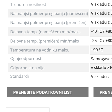
V skladu z 
Trenutna nosilnost
V skladu z 
Najmanjši polmer pregibanja (nameščen)
V skladu z 
Najmanjši polmer pregibanja (premičen)
-40 °C / +8
Delovna temp. (nameščen)
min/maks
-25 °C / +8
Delovna temp. (premičen)
min/maks
+90 °C
Temperatura na vodniku maks.
Ognjeodpornost
Samogasen i
v skladu z
Odpornost na olje
Standardi
V skladu z 
PRENESITE PODATKOVNI LIST
PRENE