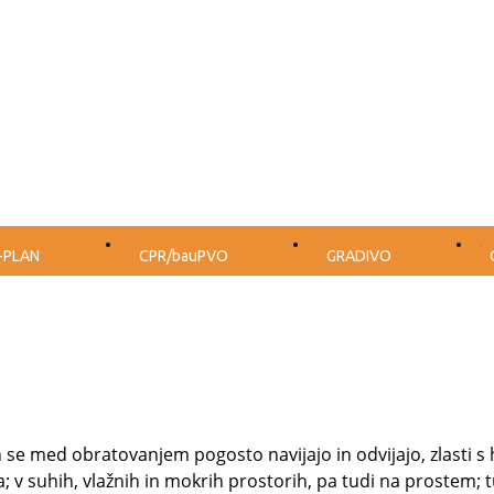
-PLAN
CPR/bauPVO
GRADIVO
rih se med obratovanjem pogosto navijajo in odvijajo, zlasti 
a;
v suhih, vlažnih in mokrih prostorih, pa tudi na prostem;
t