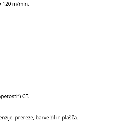
do 120 m/min.
apetosti“) CE.
ije, prereze, barve žil in plašča.