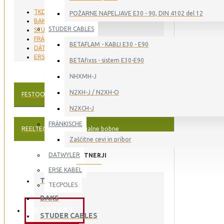
TKD KABEL
POŽARNE NAPELJAVE E30 - 90, DIN 4102 del 12
BAKS
STUDER CABLES
STUDER CABLES
FRÄNKISCHE
BETAFLAM - KABLI E30 - E90
DÄTWYLER
ERSE KABEL
BETAfixss - sistem E30-E90
NHXMH-J
N2XH-J / N2XH-O
FESTOONTEC®
Okrogli kabli za kabelske vozičke
N2XCH-J
FRÄNKISCHE
REELTEC®
Kabli za navijalne bobne
Zaščitne cevi in pribor
DATWYLER
PARTNERJI
ERSE KABEL
TKD KABEL
TECPOLES
BAKS
KONTAKT
STUDER CABLES