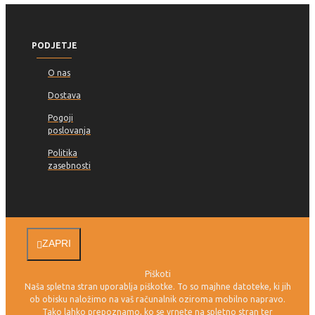
PODJETJE
O nas
Dostava
Pogoji
poslovanja
Politika
zasebnosti
ZAPRI
Piškoti
Naša spletna stran uporablja piškotke. To so majhne datoteke, ki jih
ob obisku naložimo na vaš računalnik oziroma mobilno napravo.
Tako lahko prepoznamo, ko se vrnete na spletno stran ter