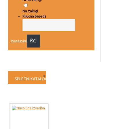
Na zalogi
Ključna beseda
IŠČI
Ponastavi
SPLETNI KATALOG
PRESKUŠANJA
VIDEO NAVODILA
PROG