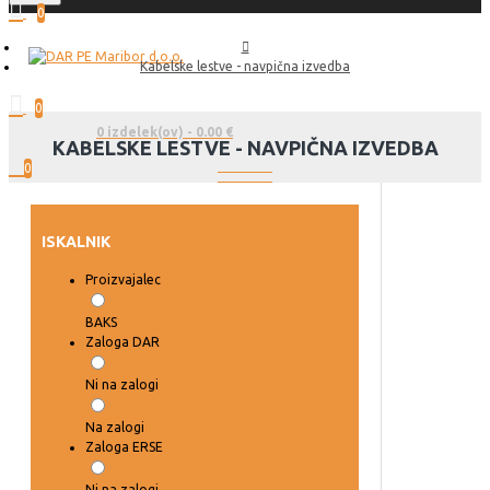
0
Kabelske lestve - navpična izvedba
0
0 izdelek(ov) - 0.00 €
KABELSKE LESTVE - NAVPIČNA IZVEDBA
0
ISKALNIK
Proizvajalec
BAKS
Zaloga DAR
Ni na zalogi
Na zalogi
Zaloga ERSE
Ni na zalogi