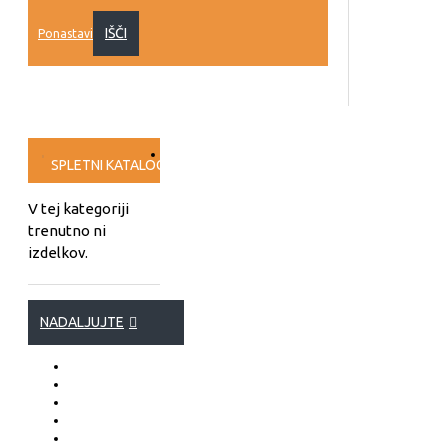
IŠČI
Ponastavi
SPLETNI KATALOG
PRESKUŠANJA
VIDEO NAVODILA
PROG
V tej kategoriji
trenutno ni
izdelkov.
NADALJUJTE