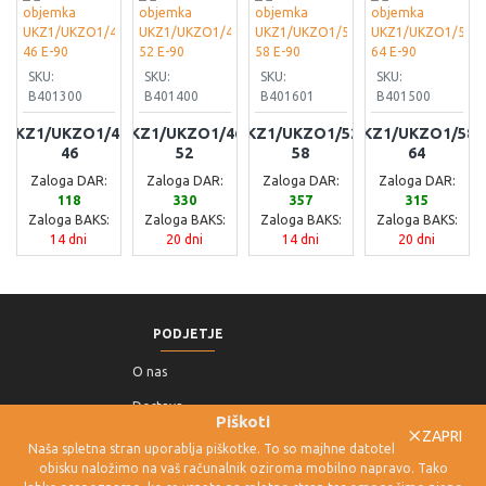
SKU:
SKU:
SKU:
SKU:
B401300
B401400
B401601
B401500
UKZ1/UKZO1/40-
UKZ1/UKZO1/46-
UKZ1/UKZO1/52-
UKZ1/UKZO1/58-
46
52
58
64
Zaloga DAR:
Zaloga DAR:
Zaloga DAR:
Zaloga DAR:
118
330
357
315
Zaloga BAKS:
Zaloga BAKS:
Zaloga BAKS:
Zaloga BAKS:
14 dni
20 dni
14 dni
20 dni
PODJETJE
O nas
Dostava
Piškoti
ZAPRI
Pogoji poslovanja
Naša spletna stran uporablja piškotke. To so majhne datoteke, ki jih ob
obisku naložimo na vaš računalnik oziroma mobilno napravo. Tako
Politika