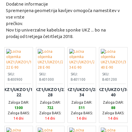
Dodatne informacije
Spremenjena geometrija kavljev omogoča namestitev v
vse vrste
prečkov.
Nov tip univerzalne kabelske sponke UKZ ... bo na
prodaj od tretjega četrtletja 2018.
SKU:
SKU:
SKU:
SKU:
B400900
B401000
B401100
B401200
UKZ1/UKZO1/16-
UKZ1/UKZO1/22-
UKZ1/UKZO1/28-
UKZ1/UKZO1/34-
22
28
34
40
Zaloga DAR:
Zaloga DAR:
Zaloga DAR:
Zaloga DAR:
1300
722
511
88
Zaloga BAKS:
Zaloga BAKS:
Zaloga BAKS:
Zaloga BAKS:
14 dni
14 dni
14 dni
14 dni