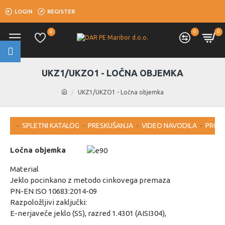
LOGIN
REGISTER
0
0
0
UKZ1/UKZO1 - LOČNA OBJEMKA
UKZ1/UKZO1 - Ločna objemka
SPLETNI KATALOG
PRESKUŠANJA
VIDEO NAVODILA
PROG
Ločna objemka
Material
Jeklo pocinkano z metodo cinkovega premaza
PN-EN ISO 10683:2014-09
Razpoložljivi zaključki:
E-nerjaveče jeklo (SS), razred 1.4301 (AISI304),