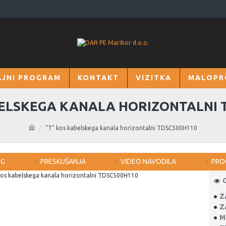
JNI PROGRAM
KONTAKT
VIZITKA
MALOPR
BELSKEGA KANALA HORIZONTALNI 
"T" kos kabelskega kanala horizontalni TDSC500H110
OG
PRESKUŠANJA
VIDEO NAVODILA
PRO
Z
Z
M