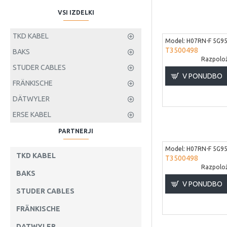
VSI IZDELKI
TKD KABEL
Model:
H07RN-F 5G95
T3500498
BAKS
Razpoložl
STUDER CABLES
V PONUDBO
FRÄNKISCHE
DÄTWYLER
ERSE KABEL
PARTNERJI
Model:
H07RN-F 5G95
TKD KABEL
T3500498
Razpoložl
BAKS
V PONUDBO
STUDER CABLES
FRÄNKISCHE
DATWYLER