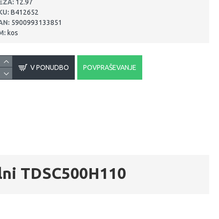
EŽA:
12.97
KU:
B412652
AN:
5900993133851
M:
kos
V PONUDBO
POVPRAŠEVANJE
alni TDSC500H110