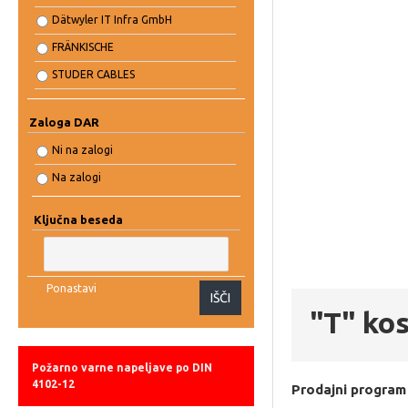
Dätwyler IT Infra GmbH
FRÄNKISCHE
STUDER CABLES
ERSE KABEL
Zaloga DAR
Ni na zalogi
Na zalogi
Ključna beseda
Ponastavi
IŠČI
"T" ko
Požarno varne napeljave po DIN
4102-12
Prodajni program