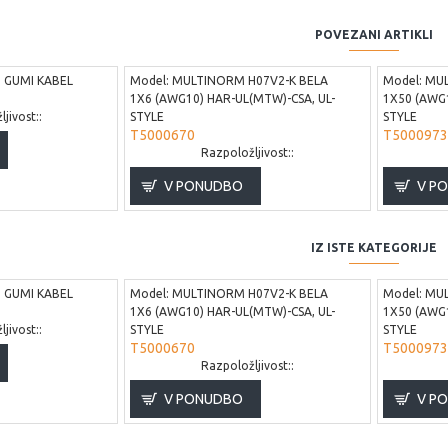
POVEZANI ARTIKLI
 GUMI KABEL
Model:
MULTINORM H07V2-K BELA
Model:
MUL
1X6 (AWG10) HAR-UL(MTW)-CSA, UL-
1X50 (AWG1
jivost::
STYLE
STYLE
T5000670
T5000973
Razpoložljivost::
V PONUDBO
V P
IZ ISTE KATEGORIJE
 GUMI KABEL
Model:
MULTINORM H07V2-K BELA
Model:
MUL
1X6 (AWG10) HAR-UL(MTW)-CSA, UL-
1X50 (AWG1
jivost::
STYLE
STYLE
T5000670
T5000973
Razpoložljivost::
V PONUDBO
V P