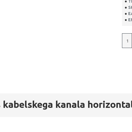
T
S
E
E
s kabelskega kanala horizont