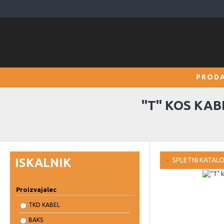
PRODA
"T" KOS KA
ISKALNIK
SPLETNI KATAL
Proizvajalec
TKD KABEL
BAKS