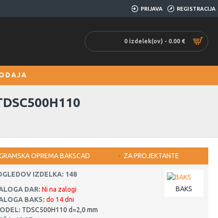
PRIJAVA
REGISTRACIJA
0 izdelek(ov) - 0.00 €
ODAJA
TDSC500H110
GRAMSKA OPREMA BAKSCAD
ZA PROJEKTANTE
OGLEDOV IZDELKA: 148
BAKS
ALOGA DAR:
Ni na zalogi
ALOGA BAKS:
do 14 dni
ODEL:
TDSC500H110 d=2,0 mm