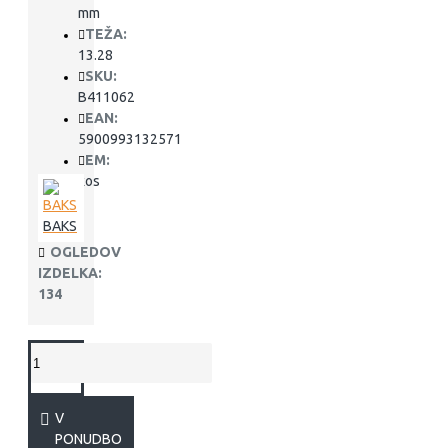
mm
TEŽA:
13.28
SKU:
B411062
EAN:
5900993132571
EM:
kos
BAKS
OGLEDOV
IZDELKA:
134
V
PONUDBO