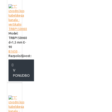
Model:
TRBP150H60
d=1,5 mm E-
90
B165002
Razpoložljivost::
V
PONUDBO