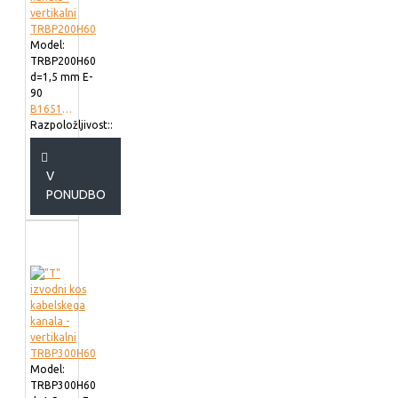
Model:
TRBP200H60
d=1,5 mm E-
90
B165102
Razpoložljivost::
V
PONUDBO
Model:
TRBP300H60