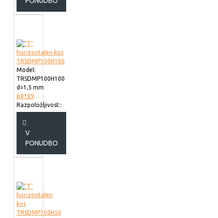
PONUDBO
Model:
TRSDMP100H100
d=1,5 mm
B818910
Razpoložljivost::
V
PONUDBO