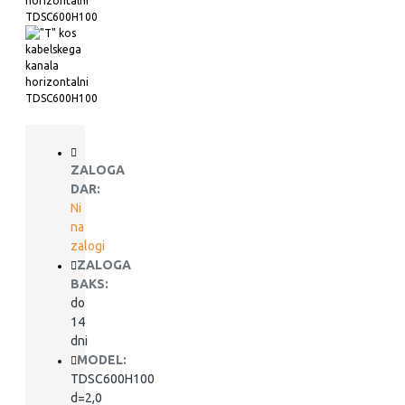
ZALOGA
DAR:
Ni
na
zalogi
ZALOGA
BAKS:
do
14
dni
MODEL:
TDSC600H100
d=2,0