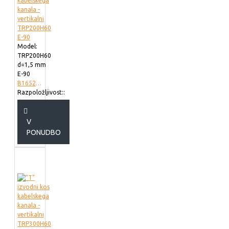
Model:
TRP200H60
d=1,5 mm
E-90
B165220
Razpoložljivost::
V
PONUDBO