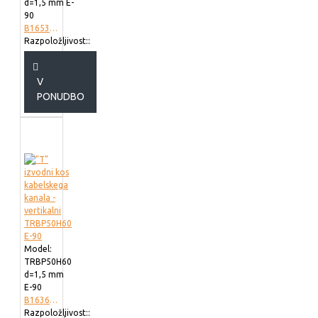
d=1,5 mm E-
90
B165302
Razpoložljivost::
V
PONUDBO
Model:
TRBP50H60
d=1,5 mm
E-90
B163623
Razpoložljivost::