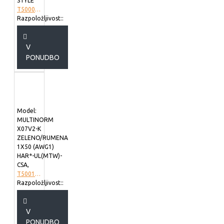
STYLE
T5000973
Razpoložljivost::
V
PONUDBO
Model:
MULTINORM
X07V2-K
ZELENO/RUMENA
1X50 (AWG1)
HAR*-UL(MTW)-
CSA,
T5001027
Razpoložljivost::
V
PONUDBO