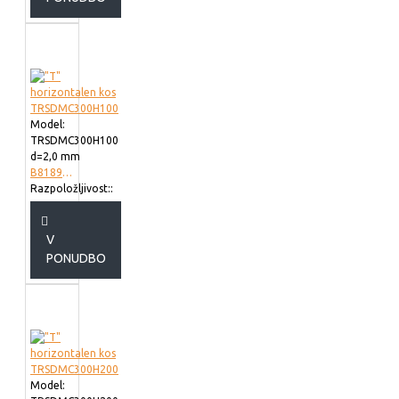
Model:
TRSDMC300H100
d=2,0 mm
B818930
Razpoložljivost::
V
PONUDBO
Model: