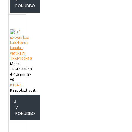
PONUDBO
Model:
TRBP100H60
d=1,5 mm E-
90
B164902
Razpoložljivost::
V
PONUDBO