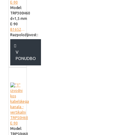
Model:
TRP300H60
d=1,5 mm
E-90
B165230
Razpoložljivost::
V
PONUDBO
Model:
TRP50H60