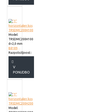
Model:
TRSDMC200H100
d=2,0 mm
B818920
Razpoložljivost::
V
PONUDBO
Model: