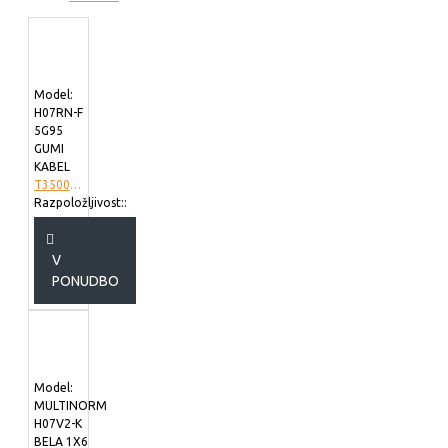
Model:
H07RN-F
5G95
GUMI
KABEL
T3500498
Razpoložljivost::
V
PONUDBO
Model:
MULTINORM
H07V2-K
BELA 1X6