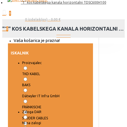
"T" kos kabelskega kanala horizontalni TDSC600H100
0
0 izdelek(ov) - 0.00 €
"T" KOS KABELSKEGA KANALA HORIZONTALNI TDSC600H100
0
Vaša košarica je prazna!
ISKALNIK
Proizvajalec
TKD KABEL
BAKS
Dätwyler IT Infra GmbH
FRÄNKISCHE
Zaloga DAR
STUDER CABLES
Ni na zalogi