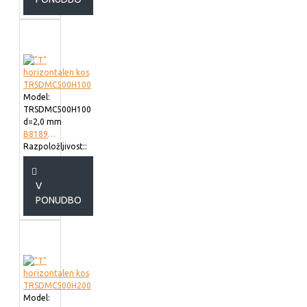
Model:
TRSDMC500H100
d=2,0 mm
B818950
Razpoložljivost::
V
PONUDBO
Model: