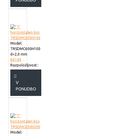
PONUDBO
Model:
TRSDMC600H100
d=2,0 mm
B818960
Razpoložljivost::
V
PONUDBO
Model: