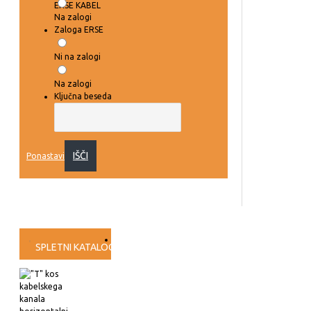
ERSE KABEL
Na zalogi
Zaloga ERSE
Ni na zalogi
Na zalogi
Ključna beseda
IŠČI
Ponastavi
SPLETNI KATALOG
PRESKUŠANJA
VIDEO NAVODILA
PROG