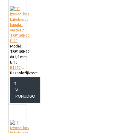
Model:
TRP150H60
d=1,5 mm
E-90
B165215
Razpoložljivost::
V
PONUDBO