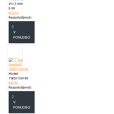
d=1,5 mm
E-90
B163423
Razpoložljivost::
V
PONUDBO
Model:
TSKS115H100
B910511
Razpoložljivost::
V
PONUDBO