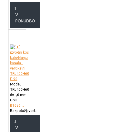
V
PONUDBO
Model:
TRJ400H60
d=1,0 mm
E-90
B168640
Razpoložljivost::
V