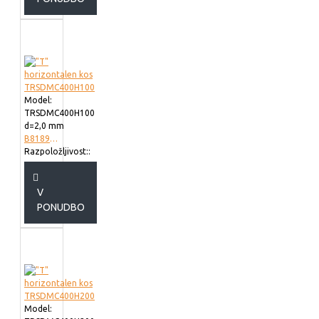
Model:
TRSDMC400H100
d=2,0 mm
B818940
Razpoložljivost::
V
PONUDBO
Model: