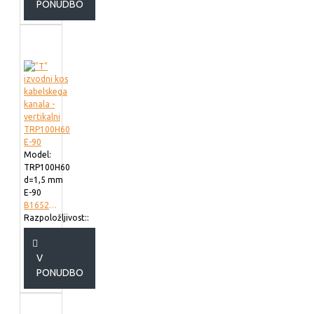
PONUDBO
Model:
TRP100H60
d=1,5 mm
E-90
B165210
Razpoložljivost::
V
PONUDBO