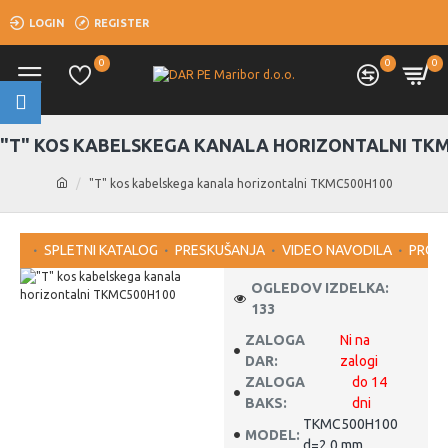
LOGIN
REGISTER
0
0
0
"T" KOS KABELSKEGA KANALA HORIZONTALNI TK
"T" kos kabelskega kanala horizontalni TKMC500H100
SPLETNI KATALOG
PRESKUŠANJA
VIDEO NAVODILA
PROG
OGLEDOV IZDELKA:
133
ZALOGA
Ni na
DAR:
zalogi
ZALOGA
do 14
BAKS:
dni
TKMC500H100
MODEL:
d=2,0 mm