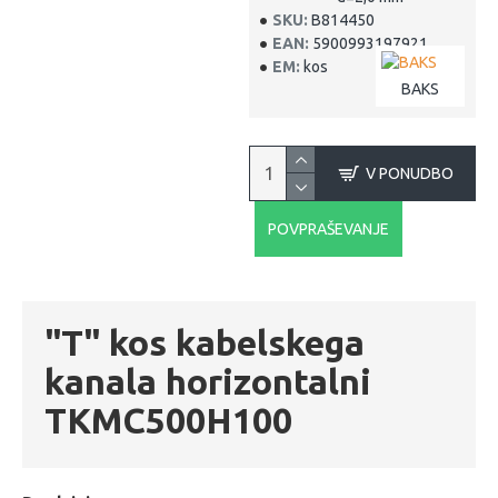
SKU:
B814450
EAN:
5900993197921
EM:
kos
BAKS
V PONUDBO
POVPRAŠEVANJE
"T" kos kabelskega
kanala horizontalni
TKMC500H100