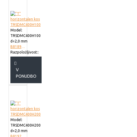
Model:
TRSDMC400H100
d=2,0 mm
B818940
Razpoložljivost::
V
PONUDBO
Model:
TRSDMC400H200
d=2,0 mm
B819240