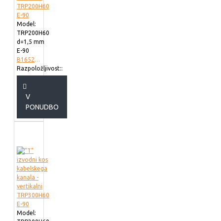
Model:
TRP200H60
d=1,5 mm
E-90
B165220
Razpoložljivost::
V
PONUDBO
Model: