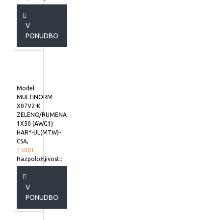
V
PONUDBO
Model:
MULTINORM
X07V2-K
ZELENO/RUMENA
1X50 (AWG1)
HAR*-UL(MTW)-
CSA,
T5001027
Razpoložljivost::
V
PONUDBO