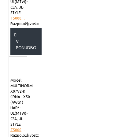
UL(MTW)-
CSA, UL-
STYLE
T5000670
Razpoložljivost::
V
PONUDBO
Model:
MULTINORM
X07V2-K
ČRNA 1X50
(AWG1)
HAR*-
UL(MTW)-
CSA, UL-
STYLE
T5000973
Razpoložljivost::