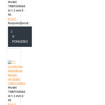
Model:
TRBP200H60
d=1,5 mm E-
90
B165102
Razpoložljivost::
V
PONUDBO
Model:
TRBP300H60
d=1,5 mm E-
90
B165302