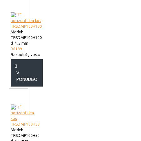
Model:
TRSDMP100H100
d=1,5 mm
B818910
Razpoložljivost::
V
PONUDBO
Model:
TRSDMP100H50