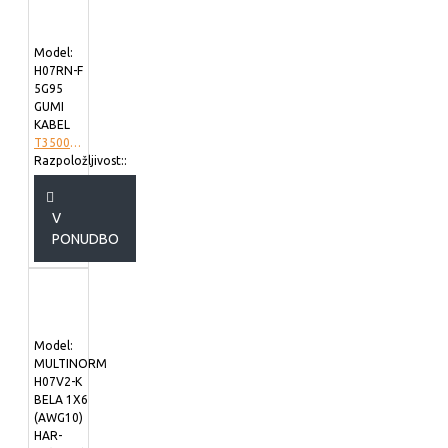
Model:
H07RN-F
5G95
GUMI
KABEL
T3500498
Razpoložljivost::
V
PONUDBO
Model:
MULTINORM
H07V2-K
BELA 1X6
(AWG10)
HAR-