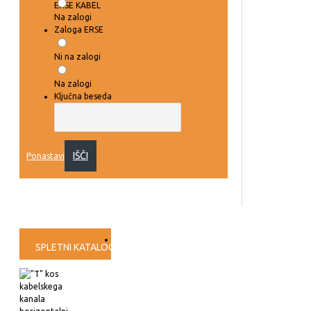
ERSE KABEL
Na zalogi
Zaloga ERSE
Ni na zalogi
Na zalogi
Ključna beseda
IŠČI
Ponastavi
SPLETNI KATALOG
PRESKUŠANJA
VIDEO NAVODILA
PROG