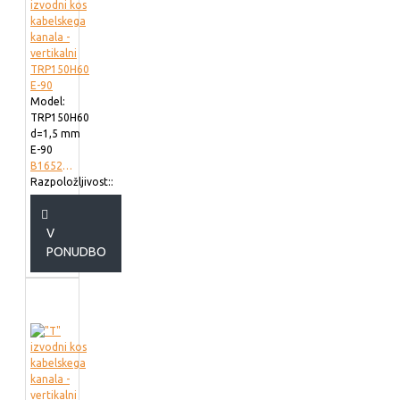
Model:
TRP150H60
d=1,5 mm
E-90
B165215
Razpoložljivost::
V
PONUDBO