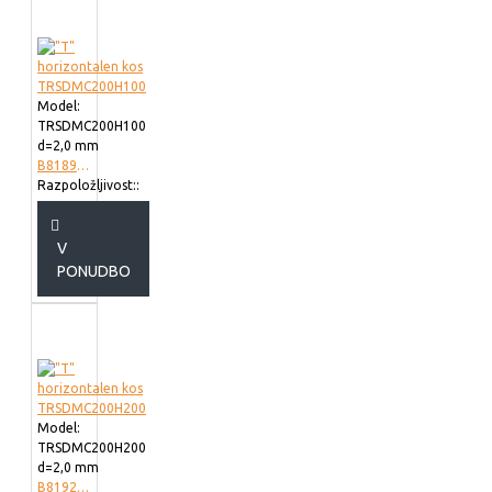
Model:
TRSDMC200H100
d=2,0 mm
B818920
Razpoložljivost::
V
PONUDBO
Model:
TRSDMC200H200
d=2,0 mm
B819220