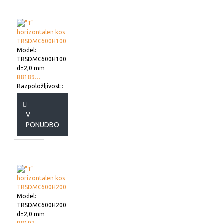
Model:
TRSDMC600H100
d=2,0 mm
B818960
Razpoložljivost::
V
PONUDBO
Model:
TRSDMC600H200
d=2,0 mm
B819260