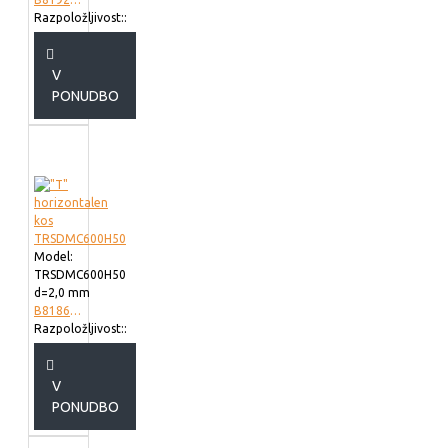
Razpoložljivost::
V
PONUDBO
Model:
TRSDMC600H50
d=2,0 mm
B818660
Razpoložljivost::
V
PONUDBO