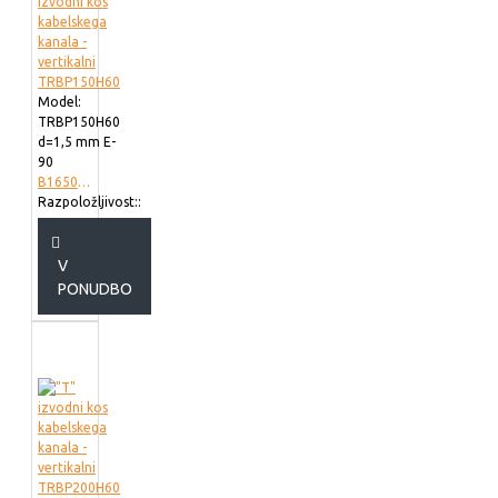
Model:
TRBP150H60
d=1,5 mm E-
90
B165002
Razpoložljivost::
V
PONUDBO