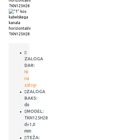
ZALOGA
DAR:
Ni
na
zalogi
ZALOGA
BAKS:
do
MODEL:
TKN125H28
d=1,0
mm
TEŽA: