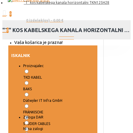
"T" kos kabelskega kanala horizontalni TKN125H28
0
0 izdelek(ov) - 0.00 €
"T" KOS KABELSKEGA KANALA HORIZONTALNI TKN125H28
0
Vaša košarica je prazna!
ISKALNIK
Proizvajalec
TKD KABEL
BAKS
Dätwyler IT Infra GmbH
FRÄNKISCHE
Zaloga DAR
STUDER CABLES
Ni na zalogi