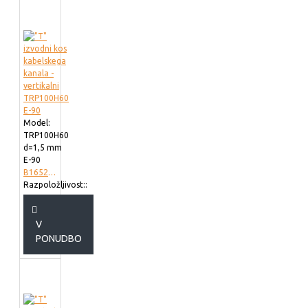
Model:
TRP100H60
d=1,5 mm
E-90
B165210
Razpoložljivost::
V
PONUDBO