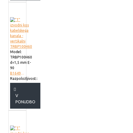
Model:
TRBP100H60
d=1,5 mm E-
90
B164902
Razpoložljivost::
V
PONUDBO