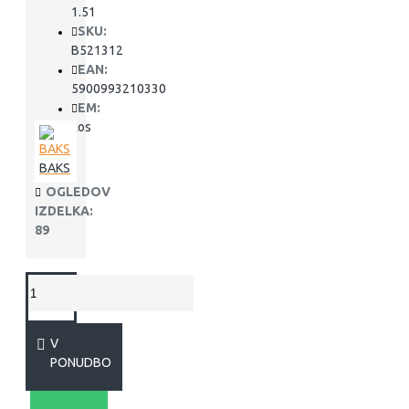
1.51
SKU:
B521312
EAN:
5900993210330
EM:
kos
BAKS
OGLEDOV
IZDELKA:
89
V
PONUDBO