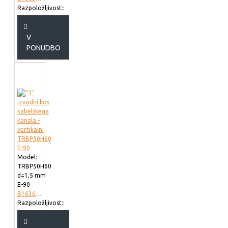
Razpoložljivost::
V
PONUDBO
Model:
TRBP50H60
d=1,5 mm
E-90
B163623
Razpoložljivost::