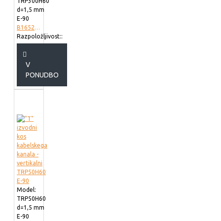
TRP300H60
d=1,5 mm
E-90
B165230
Razpoložljivost::
V
PONUDBO
Model:
TRP50H60
d=1,5 mm
E-90