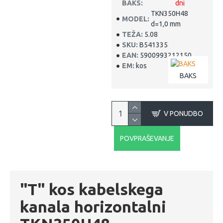
BAKS:
dni
TKN350H48
MODEL:
d=1,0 mm
TEŽA:
5.08
SKU:
B541335
EAN:
5900993212150
EM:
kos
BAKS
V PONUDBO
POVPRAŠEVANJE
"T" kos kabelskega
kanala horizontalni