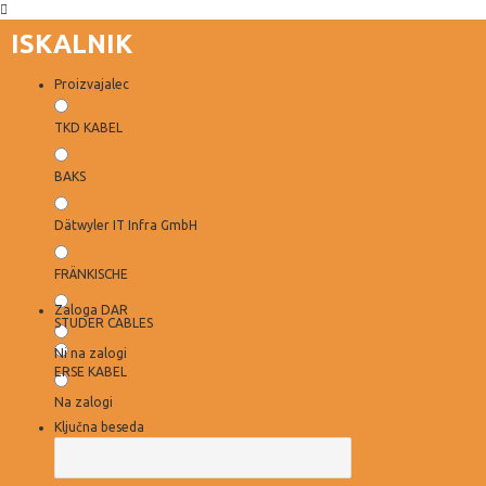
ISKALNIK
Proizvajalec
TKD KABEL
BAKS
Dätwyler IT Infra GmbH
FRÄNKISCHE
Zaloga DAR
STUDER CABLES
Ni na zalogi
ERSE KABEL
Na zalogi
Ključna beseda