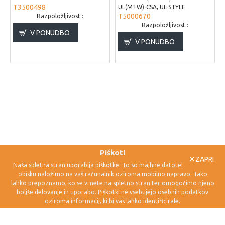
T3500498
UL(MTW)-CSA, UL-STYLE
T5000670
Razpoložljivost::
Razpoložljivost::
V PONUDBO
V PONUDBO
Piškoti
ZAPRI
Naša spletna stran uporablja piškotke. To so majhne datoteke, ki jih ob
obisku naložimo na vaš računalnik oziroma mobilno napravo. Tako
lahko prepoznamo, ko se vrnete na spletno stran ter omogočimo njeno
boljše delovanje in uporabo. Piškotki ne vsebujejo osebnih podatkov
oziroma informacij, ki bi vas lahko identificirale.