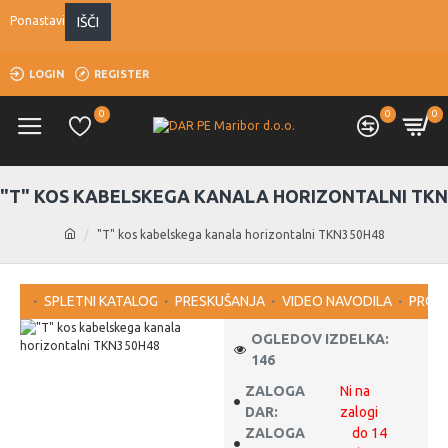
IŠČI
Ponastavi
LOGIN
REGISTER
0
0
0
"T" KOS KABELSKEGA KANALA HORIZONTALNI TKN
"T" kos kabelskega kanala horizontalni TKN350H48
SPLETNI KATALOG
PRESKUŠANJA
VIDEO NAVODILA
PROG
OGLEDOV IZDELKA:
146
ZALOGA
Ni na
DAR:
zalogi
ZALOGA
do 14