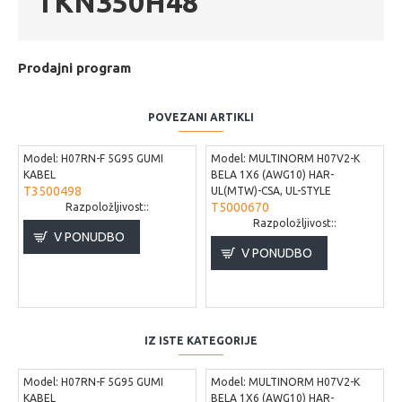
TKN350H48
Prodajni program
POVEZANI ARTIKLI
Model:
H07RN-F 5G95 GUMI
Model:
MULTINORM H07V2-K
KABEL
BELA 1X6 (AWG10) HAR-
T3500498
UL(MTW)-CSA, UL-STYLE
T5000670
Razpoložljivost::
Razpoložljivost::
V PONUDBO
V PONUDBO
IZ ISTE KATEGORIJE
Model:
H07RN-F 5G95 GUMI
Model:
MULTINORM H07V2-K
KABEL
BELA 1X6 (AWG10) HAR-