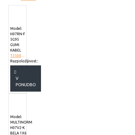
Model:
H07RN-F
5G95
GUMI
KABEL
T3500498
Razpoložljivost::
V
PONUDBO
Model:
MULTINORM
H07V2-K
BELA 1X6