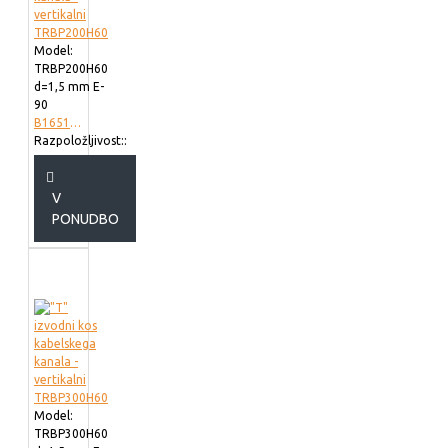
Model:
TRBP200H60
d=1,5 mm E-
90
B165102
Razpoložljivost::
V
PONUDBO
Model:
TRBP300H60