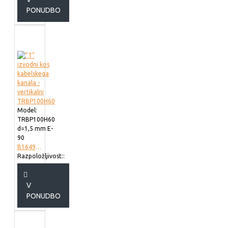
PONUDBO
Model:
TRBP100H60
d=1,5 mm E-
90
B164902
Razpoložljivost::
V
PONUDBO