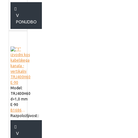
V
PONUDBO
Model:
TRJ400H60
d=1,0 mm
E-90
B168640
Razpoložljivost::
V