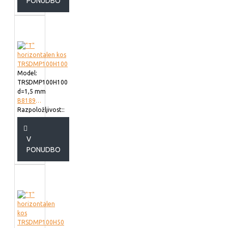
PONUDBO
Model:
TRSDMP100H100
d=1,5 mm
B818910
Razpoložljivost::
V
PONUDBO