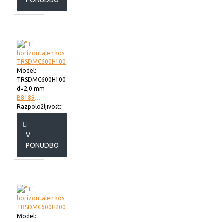
PONUDBO
Model:
TRSDMC600H100
d=2,0 mm
B818960
Razpoložljivost::
V
PONUDBO
Model: