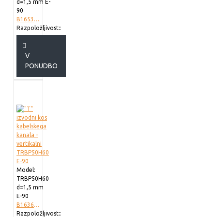
d=1,5 mm E-
90
B165302
Razpoložljivost::
V
PONUDBO
Model:
TRBP50H60
d=1,5 mm
E-90
B163623
Razpoložljivost::