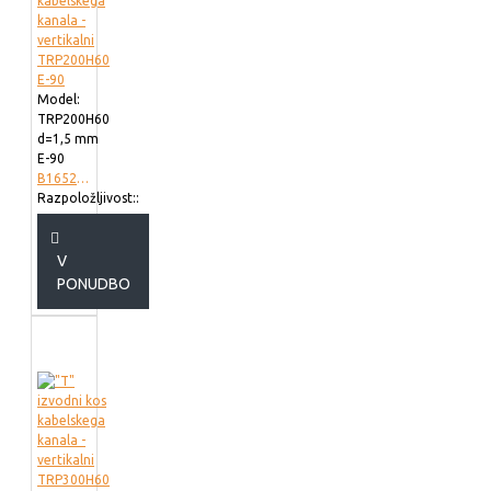
Model:
TRP200H60
d=1,5 mm
E-90
B165220
Razpoložljivost::
V
PONUDBO