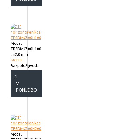
Model:
TRSDMC300H100
d=2,0 mm
B818930
Razpoložljivost::
V
PONUDBO
Model: