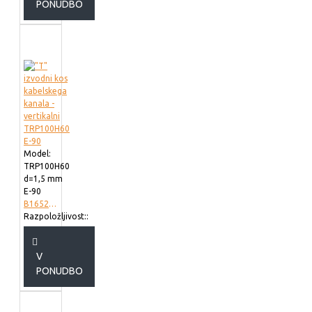
PONUDBO
Model:
TRP100H60
d=1,5 mm
E-90
B165210
Razpoložljivost::
V
PONUDBO