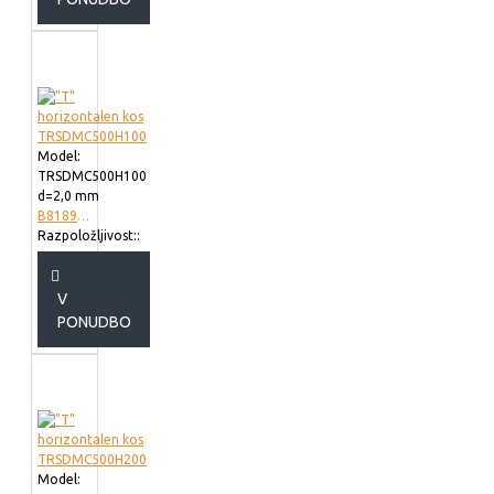
Model:
TRSDMC500H100
d=2,0 mm
B818950
Razpoložljivost::
V
PONUDBO
Model: