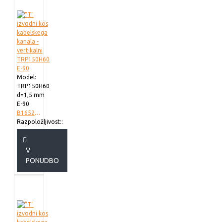
Model:
TRP150H60
d=1,5 mm
E-90
B165215
Razpoložljivost::
V
PONUDBO