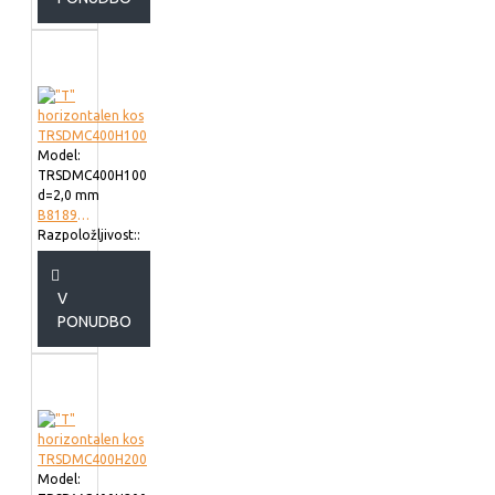
Model:
TRSDMC400H100
d=2,0 mm
B818940
Razpoložljivost::
V
PONUDBO
Model: