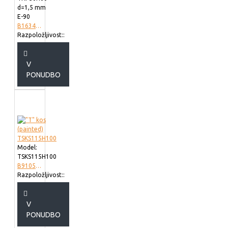
d=1,5 mm
E-90
B163423
Razpoložljivost::
V
PONUDBO
Model:
TSKS115H100
B910511
Razpoložljivost::
V
PONUDBO