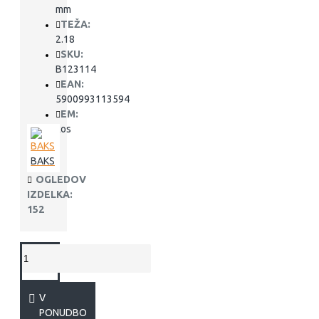
mm
TEŽA:
2.18
SKU:
B123114
EAN:
5900993113594
EM:
kos
BAKS
OGLEDOV
IZDELKA:
152
V
PONUDBO