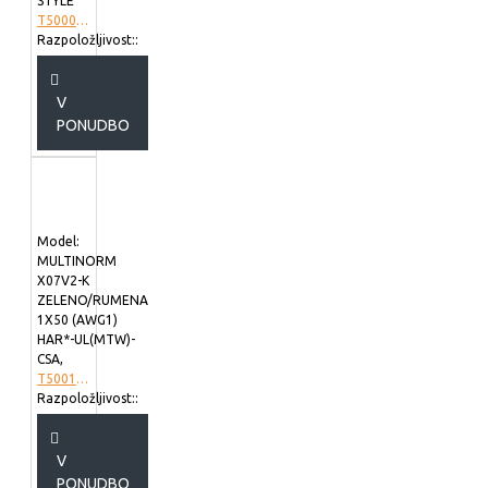
STYLE
T5000973
Razpoložljivost::
V
PONUDBO
Model:
MULTINORM
X07V2-K
ZELENO/RUMENA
1X50 (AWG1)
HAR*-UL(MTW)-
CSA,
T5001027
Razpoložljivost::
V
PONUDBO