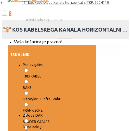
"T" kos kabelskega kanala horizontalni TKPJ200H110
0
0 izdelek(ov) - 0.00 €
"T" KOS KABELSKEGA KANALA HORIZONTALNI TKPJ200H110
0
Vaša košarica je prazna!
ISKALNIK
Proizvajalec
TKD KABEL
BAKS
Dätwyler IT Infra GmbH
FRÄNKISCHE
Zaloga DAR
STUDER CABLES
Ni na zalogi