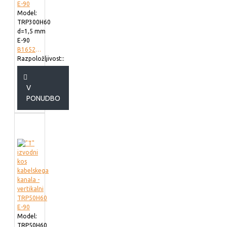
Model:
TRP300H60
d=1,5 mm
E-90
B165230
Razpoložljivost::
V
PONUDBO
Model:
TRP50H60