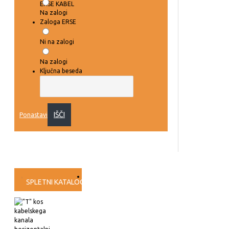
ERSE KABEL
Na zalogi
Zaloga ERSE
Ni na zalogi
Na zalogi
Ključna beseda
IŠČI
Ponastavi
SPLETNI KATALOG
PRESKUŠANJA
VIDEO NAVODILA
PROG