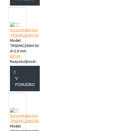
Model:
TRSDMC200H100
d=2,0 mm
B818920
Razpoložljivost::
V
PONUDBO
Model: