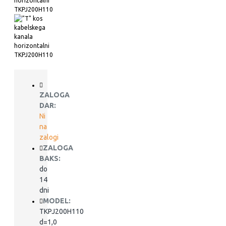
ZALOGA
DAR:
Ni
na
zalogi
ZALOGA
BAKS:
do
14
dni
MODEL:
TKPJ200H110
d=1,0