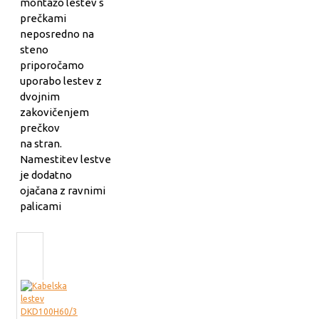
montažo lestev s
prečkami
neposredno na
steno
priporočamo
uporabo lestev z
dvojnim
zakovičenjem
prečkov
na stran.
Namestitev lestve
je dodatno
ojačana z ravnimi
palicami