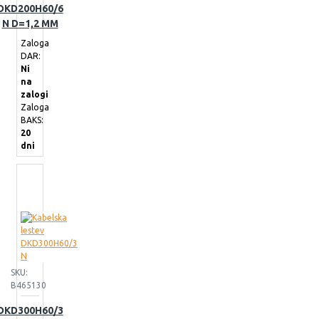
DKD200H60/6
N D=1,2 MM
Zaloga
DAR:
Ni
na
zalogi
Zaloga
BAKS:
20
dni
SKU:
B465130
DKD300H60/3