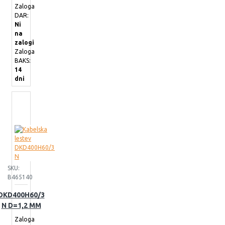
Zaloga
DAR:
Ni
na
zalogi
Zaloga
BAKS:
14
dni
SKU:
B465140
DKD400H60/3
N D=1,2 MM
Zaloga