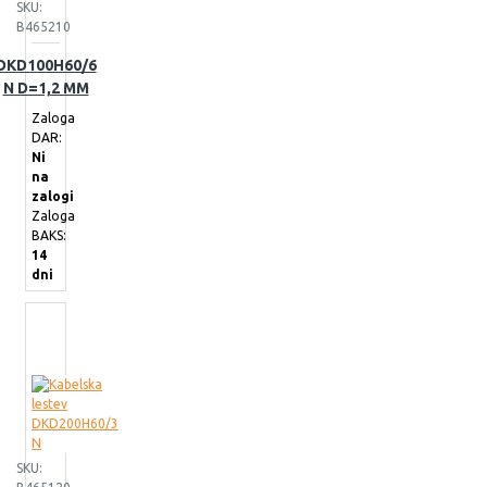
SKU:
B465210
DKD100H60/6
N D=1,2 MM
Zaloga
DAR:
Ni
na
zalogi
Zaloga
BAKS:
14
dni
SKU: