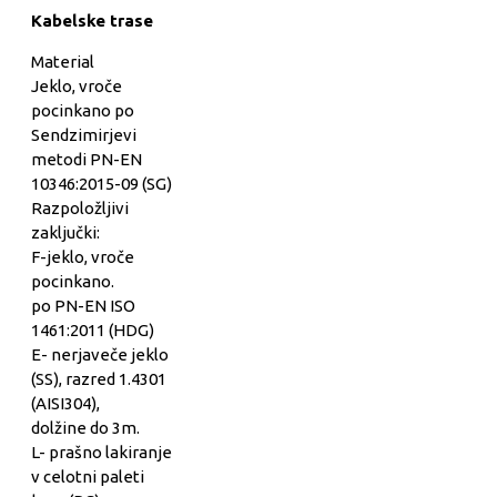
Kabelske trase
Material
Jeklo, vroče
pocinkano po
Sendzimirjevi
metodi PN-EN
10346:2015-09 (SG)
Razpoložljivi
zaključki:
F-jeklo, vroče
pocinkano.
po PN-EN ISO
1461:2011 (HDG)
E- nerjaveče jeklo
(SS), razred 1.4301
(AISI304),
dolžine do 3m.
L- prašno lakiranje
v celotni paleti