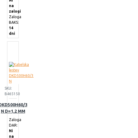
Ni
na
zalogi
Zaloga
BAKS:
14
dni
SKU:
B465150
DKD500H60/3
N D=1,2 MM
Zaloga
DAR:
Ni
na