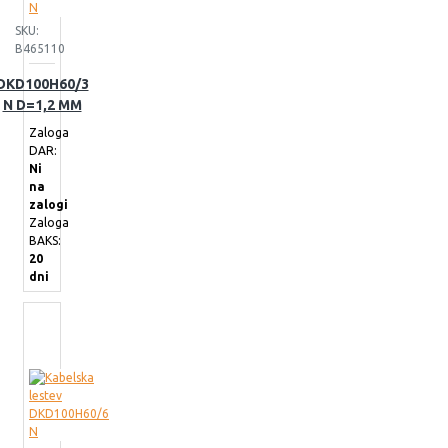
SKU:
B465110
DKD100H60/3
N D=1,2 MM
Zaloga
DAR:
Ni
na
zalogi
Zaloga
BAKS:
20
dni