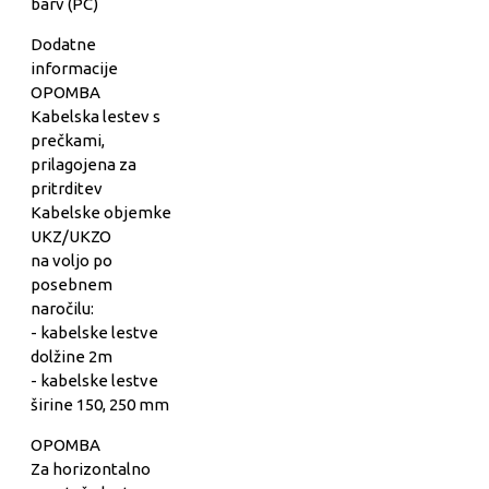
barv (PC)
Dodatne
informacije
OPOMBA
Kabelska lestev s
prečkami,
prilagojena za
pritrditev
Kabelske objemke
UKZ/UKZO
na voljo po
posebnem
naročilu:
- kabelske lestve
dolžine 2m
- kabelske lestve
širine 150, 250 mm
OPOMBA
Za horizontalno