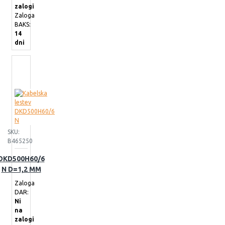
zalogi
Zaloga
BAKS:
14
dni
SKU:
B465250
DKD500H60/6
N D=1,2 MM
Zaloga
DAR:
Ni
na
zalogi