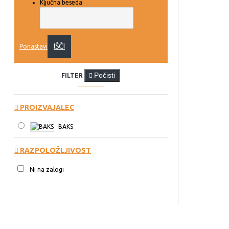
Ključna beseda
IŠČI
Ponastavi
Počisti
FILTER
PROIZVAJALEC
BAKS
RAZPOLOŽLJIVOST
Ni na zalogi