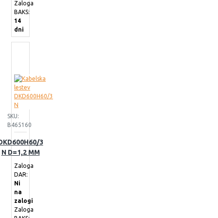
Zaloga
BAKS:
14
dni
SKU:
B465160
DKD600H60/3
N D=1,2 MM
Zaloga
DAR:
Ni
na
zalogi
Zaloga