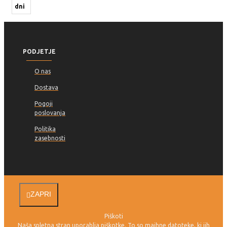
dni
PODJETJE
O nas
Dostava
Pogoji
poslovanja
Politika
zasebnosti
ZAPRI
Piškoti
Naša spletna stran uporablja piškotke. To so majhne datoteke, ki jih