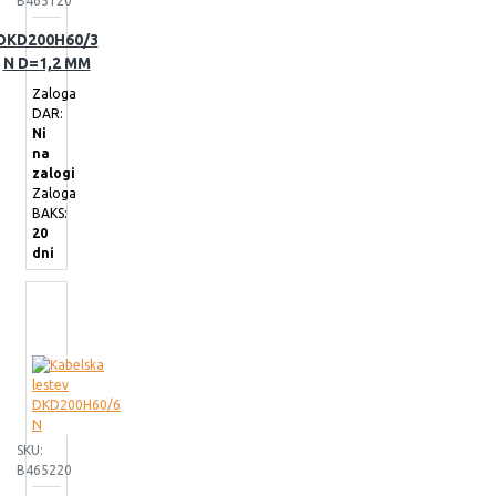
B465120
DKD200H60/3
N D=1,2 MM
Zaloga
DAR:
Ni
na
zalogi
Zaloga
BAKS:
20
dni
SKU:
B465220