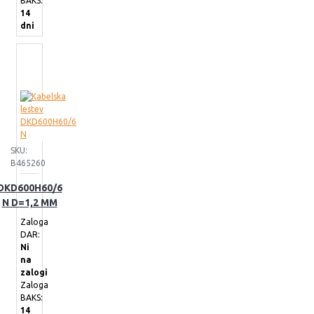
BAKS:
14
dni
SKU:
B465260
DKD600H60/6
N D=1,2 MM
Zaloga
DAR:
Ni
na
zalogi
Zaloga
BAKS:
14