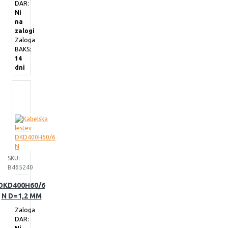
DAR:
Ni
na
zalogi
Zaloga
BAKS:
14
dni
SKU:
B465240
DKD400H60/6
N D=1,2 MM
Zaloga
DAR: