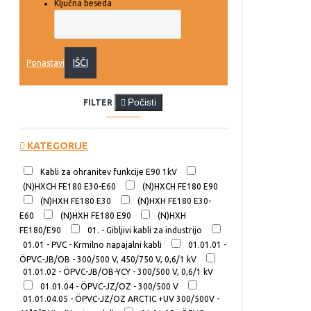
Ključna beseda
IŠČI
Ponastavi
Počisti
FILTER
KATEGORIJE
Kabli za ohranitev funkcije E90 1kV
(N)HXCH FE180 E30-E60
(N)HXCH FE180 E90
(N)HXH FE180 E30
(N)HXH FE180 E30-
E60
(N)HXH FE180 E90
(N)HXH
FE180/E90
01. - Gibljivi kabli za industrijo
01.01 - PVC - Krmilno napajalni kabli
01.01.01 -
ÖPVC-JB/OB - 300/500 V, 450/750 V, 0,6/1 kV
01.01.02 - ÖPVC-JB/OB-YCY - 300/500 V, 0,6/1 kV
01.01.04 - ÖPVC-JZ/OZ - 300/500 V
01.01.04.05 - ÖPVC-JZ/OZ ARCTIC +UV 300/500V -