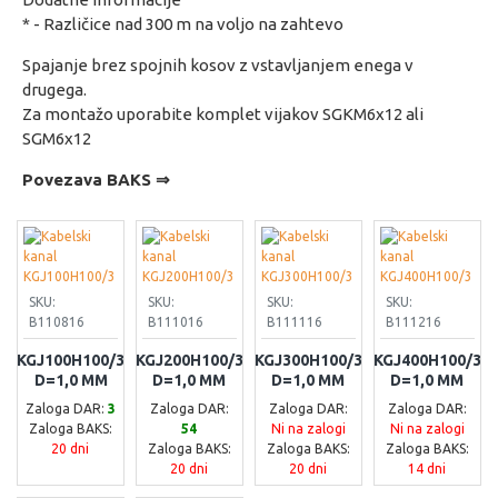
* - Različice nad 300 m na voljo na zahtevo
Spajanje brez spojnih kosov z vstavljanjem enega v
drugega.
Za montažo uporabite komplet vijakov SGKM6x12 ali
SGM6x12
Povezava BAKS ⇒
SKU:
SKU:
SKU:
SKU:
B110816
B111016
B111116
B111216
KGJ100H100/3
KGJ200H100/3
KGJ300H100/3
KGJ400H100/3
D=1,0 MM
D=1,0 MM
D=1,0 MM
D=1,0 MM
Zaloga DAR:
3
Zaloga DAR:
Zaloga DAR:
Zaloga DAR:
Zaloga BAKS:
54
Ni na zalogi
Ni na zalogi
20 dni
Zaloga BAKS:
Zaloga BAKS:
Zaloga BAKS:
20 dni
20 dni
14 dni