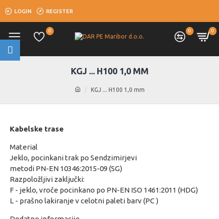
LOGIN
REGISTER
0
0
0
KGJ ... H100 1,0 MM
KGJ ... H100 1,0 mm
Kabelske trase
Material
Jeklo, pocinkani trak po Sendzimirjevi
metodi PN-EN 10346:2015-09 (SG)
Razpoložljivi zaključki:
F - jeklo, vroče pocinkano po PN-EN ISO 1461:2011 (HDG)
L - prašno lakiranje v celotni paleti barv (PC )
Dodatne informacije