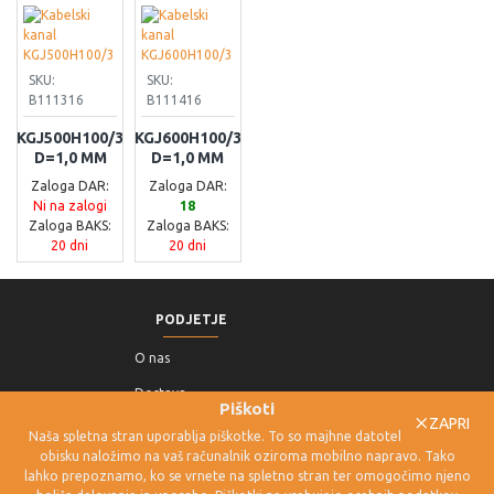
SKU:
SKU:
B111316
B111416
KGJ500H100/3
KGJ600H100/3
D=1,0 MM
D=1,0 MM
Zaloga DAR:
Zaloga DAR:
Ni na zalogi
18
Zaloga BAKS:
Zaloga BAKS:
20 dni
20 dni
PODJETJE
O nas
Dostava
Piškoti
ZAPRI
Pogoji poslovanja
Naša spletna stran uporablja piškotke. To so majhne datoteke, ki jih ob
obisku naložimo na vaš računalnik oziroma mobilno napravo. Tako
Politika
lahko prepoznamo, ko se vrnete na spletno stran ter omogočimo njeno
zasebnosti