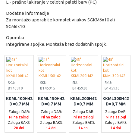
L - prašno lakiranje v celotni paleti barv (PC)
Dodatne informacije
Za montažo uporabite komplet vijakov SGKM6x10 ali
SGM6x10.
Opomba
Integrirane spojke. Montaža brez dodatnih spojk.
SKU:
SKU:
SKU:
SKU:
B145910
B145915
B145920
B145930
KKML100H42
KKML150H42
KKML200H42
KKML300H42
D=0,7 MM
D=0,7 MM
D=0,7 MM
D=0,7 MM
Zaloga DAR:
Zaloga DAR:
Zaloga DAR:
Zaloga DAR:
Ni na zalogi
Ni na zalogi
Ni na zalogi
Ni na zalogi
Zaloga BAKS:
Zaloga BAKS:
Zaloga BAKS:
Zaloga BAKS:
20 dni
14 dni
14 dni
14 dni