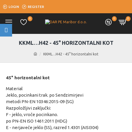
LOGIN
REGISTER
0
0
0
KKML…H42 - 45° HORIZONTALNI KOT
KKML…H42 - 45° horizontalni kot
45° horizontalni kot
Material
Jeklo, pocinkani trak. po Sendzimirjevi
metodi PN-EN 10346:2015-09 (SG)
Razpoložljivi zaključki:
F - jeklo, vroče pocinkano.
po PN-EN ISO 1461:2011 (HDG)
E - nerjaveče jeklo (SS), razred 1.4301 (AISI304)