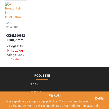
SKU:
B145905
KKML50H42
D=0,7 MM
Zaloga DAR:
Ni na zalogi
Zaloga BAKS:
14 dni
PODJETJE
O nas
Dostava
Piškoti
ZAPRI
Pogoji poslovanja
Naša spletna stran uporablja piškotke. To so majhne datoteke, ki jih ob
obisku naložimo na vaš računalnik oziroma mobilno napravo. Tako
Politika