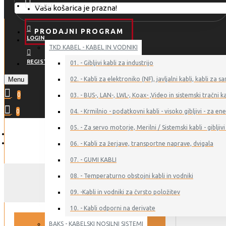
MENU
Vaša košarica je prazna!
PRODAJNI PROGRAM
LOGIN
TKD KABEL - KABEL IN VODNIKI
REGISTER
01. - Gibljivi kabli za industrijo
Menu
02. - Kabli za elektroniko (NF), javljalni kabli, kabli z
0
03. - BUS-, LAN-, LWL-, Koax- ,Video in sistemski tračni ka
0
04. - Krmilnio - podatkovni kabli - visoko gibljivi - za 
05. - Za servo motorje, Merilni / Sistemski kabli - gibljivi 
06. - Kabli za žerjave, transportne naprave, dvigala
07. - GUMI KABLI
08. - Temperaturno obstojni kabli in vodniki
LGJ
09. -Kabli in vodniki za čvrsto položitev
10. - Kabli odporni na derivate
BAKS - KABELSKI NOSILNI SISTEMI