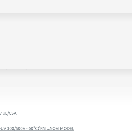
450/750 V, 0,6/1 KV
0 V, 0,6/1 KV
V UL/CSA
+UV 300/500V - 60°CČRNI ...NOVI MODEL