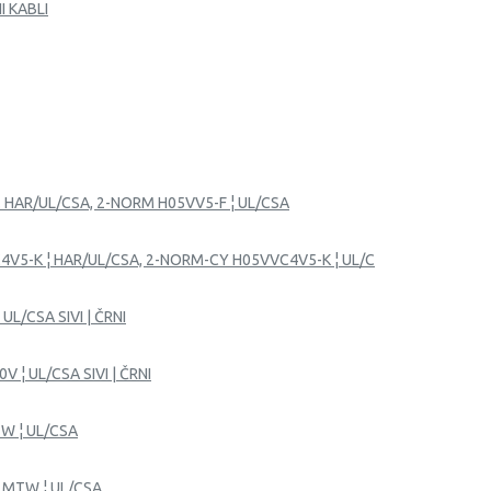
I KABLI
.. HAR/UL/CSA, 2-NORM H05VV5-F ¦ UL/CSA
4V5-K ¦ HAR/UL/CSA, 2-NORM-CY H05VVC4V5-K ¦ UL/C
UL/CSA SIVI | ČRNI
V ¦ UL/CSA SIVI | ČRNI
TW ¦ UL/CSA
R MTW ¦ UL/CSA