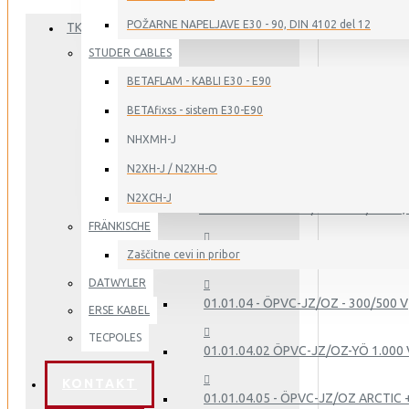
POŽARNE NAPELJAVE E30 - 90, DIN 4102 del 12
TKD KABEL
STUDER CABLES
01. - GIBLJIVI KABLI ZA INDUSTRIJO
BETAFLAM - KABLI E30 - E90
BETAfixss - sistem E30-E90
NHXMH-J
01.01 - PVC - KRMILNO NAPAJALNI KABLI
N2XH-J / N2XH-O
N2XCH-J
01.01.01 - ÖPVC-JB/OB - 300/500 V, 
FRÄNKISCHE
Zaščitne cevi in pribor
01.01.02 - ÖPVC-JB/OB-YCY - 300/50
DATWYLER
01.01.04 - ÖPVC-JZ/OZ - 300/500 V
ERSE KABEL
TECPOLES
01.01.04.02 ÖPVC-JZ/OZ-YÖ 1.000 
KONTAKT
01.01.04.05 - ÖPVC-JZ/OZ ARCTIC 