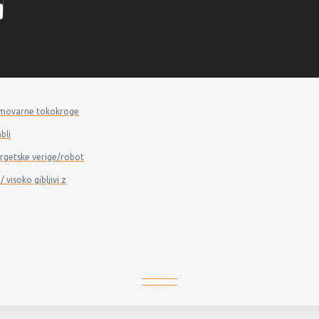
a samovarne tokokroge
bli
energetske verige/robot
/ visoko gibljivi z
LGJ…H50 - Nastavljiva pregibna spojka
…H50 - NASTAVLJIVA PREGIBNA SP