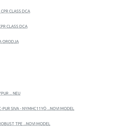
- CPR CLASS DCA
 CPR CLASS DCA
ČNA ORODJA
UR ... NEU
-PUR SIVA - NYMHC11YÖ ...NOVI MODEL
ROBUST TPE ...NOVI MODEL