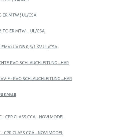
C-ER MTW ¦ UL/CSA
 TC-ER MTW ... UL/CSA
R EMV+UV DB 0,6/1 KV UL/CSA
EICHTE PVC-SCHLAUCHLEITUNG ...HAR
05VV-F - PVC-SCHLAUCHLEITUNG ...HAR
I KABLII
C - CPR CLASS CCA ...NOVI MODEL
C - CPR CLASS CCA ...NOVI MODEL