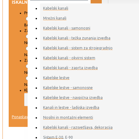
ISKALNIK
Kabelski kanali
Proizvajalec
Mrežni kanali
BAKS
Kabelski kanali - samonosni
Zaloga DAR
Kabelski kanali - težka zunanja izvedba
Ni na zalogi
Kabelski kanali - sistem za strojegradnjo
Na zalogi
Kabelski kanali - okvirni sistem
Zaloga ERSE
Kabelski kanali - zaprta izvedba
Ni na zalogi
Kabelske lestve
Na zalogi
Kabelske lestve - samonosne
Ključna beseda
Kabelske lestve - navpična izvedba
Kanali in lestve - ladijska izvedba
IŠČI
Ponastavi
Nosilni in montažni elementi
Kabelski kanali - razsvetljava, dekoracija
VSI IZDELKI
Sistem E-30, E-90