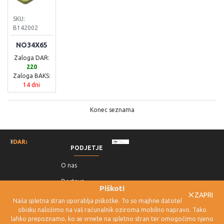
SKU:
B142002
NO34X65
Zaloga DAR:
220
Zaloga BAKS:
14 dni
Konec seznama
PODJETJE
O nas
Dostava
Piškoti
ZAPRI
Pogoji poslovanja
Naša spletna stran uporablja piškotke. To so majhne datoteke, ki jih ob
obisku naložimo na vaš računalnik oziroma mobilno napravo. Tako
Politika
lahko prepoznamo, ko se vrnete na spletno stran ter omogočimo njeno
zasebnosti