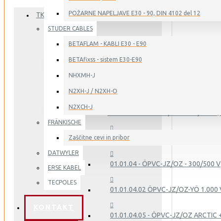
POŽARNE NAPELJAVE E30 - 90, DIN 4102 del 12
TKD KABEL
STUDER CABLES
01. - GIBLJIVI KABLI ZA INDUSTRIJO
BETAFLAM - KABLI E30 - E90
BETAfixss - sistem E30-E90
NHXMH-J
01.01 - PVC - KRMILNO NAPAJALNI KABLI
N2XH-J / N2XH-O
N2XCH-J
01.01.01 - ÖPVC-JB/OB - 300/500 V, 
FRÄNKISCHE
Zaščitne cevi in pribor
01.01.02 - ÖPVC-JB/OB-YCY - 300/50
DATWYLER
01.01.04 - ÖPVC-JZ/OZ - 300/500 V
ERSE KABEL
TECPOLES
01.01.04.02 ÖPVC-JZ/OZ-YÖ 1.000 
KONTAKT
01.01.04.05 - ÖPVC-JZ/OZ ARCTIC 