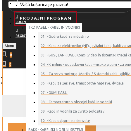
MENU
Vaša košarica je prazna!
PRODAJNI PROGRAM
LOGIN
TKD KABEL - KABEL IN VODNIKI
REGISTER
01. - Gibljivi kabli za industrijo
Menu
02. - Kabli za elektroniko (NF), javljalni kabli, kabli z
0
03. - BUS-, LAN-, LWL-, Koax- ,Video in sistemski tračni ka
0
04. - Krmilnio - podatkovni kabli - visoko gibljivi - za 
05. - Za servo motorje, Merilni / Sistemski kabli - gibljivi 
06. - Kabli za žerjave, transportne naprave, dvigala
07. - GUMI KABLI
08. - Temperaturno obstojni kabli in vodniki
09. -Kabli in vodniki za čvrsto položitev
10. - Kabli odporni na derivate
BAKS - KABELSKI NOSILNI SISTEMI