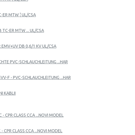
C-ER MTW ¦ UL/CSA
 TC-ER MTW ... UL/CSA
R EMV+UV DB 0,6/1 KV UL/CSA
EICHTE PVC-SCHLAUCHLEITUNG ...HAR
05VV-F - PVC-SCHLAUCHLEITUNG ...HAR
I KABLII
C - CPR CLASS CCA ...NOVI MODEL
C - CPR CLASS CCA ...NOVI MODEL