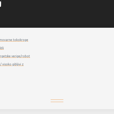
a samovarne tokokroge
bli
energetske verige/robot
/ visoko gibljivi z
PSZN - Čelna plošča
PSZN - ČELNA PLOŠČA