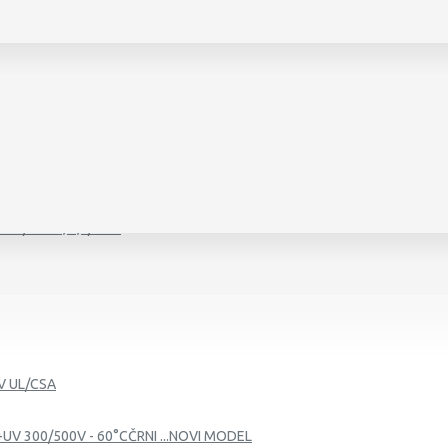
450/750 V, 0,6/1 KV
0 V, 0,6/1 KV
V UL/CSA
+UV 300/500V - 60°CČRNI ...NOVI MODEL