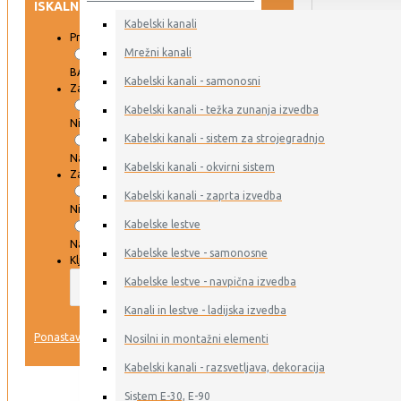
ISKALNIK
Kabelski kanali
Proizvajalec
Mrežni kanali
BAKS
Kabelski kanali - samonosni
Zaloga DAR
Kabelski kanali - težka zunanja izvedba
Ni na zalogi
Kabelski kanali - sistem za strojegradnjo
Na zalogi
Kabelski kanali - okvirni sistem
Zaloga ERSE
Kabelski kanali - zaprta izvedba
Ni na zalogi
Kabelske lestve
Na zalogi
Kabelske lestve - samonosne
Ključna beseda
Kabelske lestve - navpična izvedba
Kanali in lestve - ladijska izvedba
IŠČI
Ponastavi
Nosilni in montažni elementi
Kabelski kanali - razsvetljava, dekoracija
VSI IZDELKI
Sistem E-30, E-90