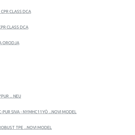
- CPR CLASS DCA
 CPR CLASS DCA
ČNA ORODJA
UR ... NEU
-PUR SIVA - NYMHC11YÖ ...NOVI MODEL
ROBUST TPE ...NOVI MODEL