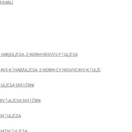
I KABLI
.. HAR/UL/CSA, 2-NORM H05VV5-F ¦ UL/CSA
4V5-K ¦ HAR/UL/CSA, 2-NORM-CY H05VVC4V5-K ¦ UL/C
UL/CSA SIVI | ČRNI
V ¦ UL/CSA SIVI | ČRNI
TW ¦ UL/CSA
R MTW ¦ UL/CSA