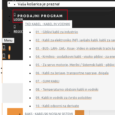
MENU
Vaša košarica je prazna!
PRODAJNI PROGRAM
LOGIN
TKD KABEL - KABEL IN VODNIKI
REGISTER
01. - Gibljivi kabli za industrijo
Menu
02. - Kabli za elektroniko (NF), javljalni kabli, kabli z
0
03. - BUS-, LAN-, LWL-, Koax- ,Video in sistemski tračni ka
0
04. - Krmilnio - podatkovni kabli - visoko gibljivi - za 
05. - Za servo motorje, Merilni / Sistemski kabli - gibljivi 
06. - Kabli za žerjave, transportne naprave, dvigala
07. - GUMI KABLI
08. - Temperaturno obstojni kabli in vodniki
09. -Kabli in vodniki za čvrsto položitev
10. - Kabli odporni na derivate
BAKS - KABELSKI NOSILNI SISTEMI