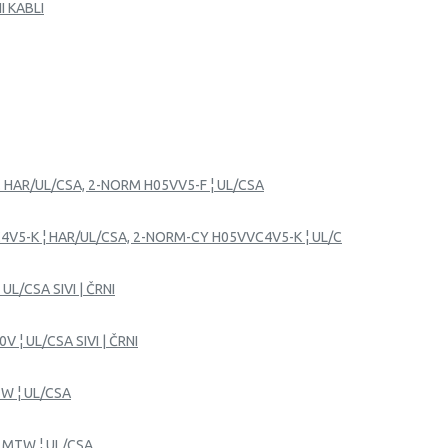
I KABLI
.. HAR/UL/CSA, 2-NORM H05VV5-F ¦ UL/CSA
4V5-K ¦ HAR/UL/CSA, 2-NORM-CY H05VVC4V5-K ¦ UL/C
UL/CSA SIVI | ČRNI
V ¦ UL/CSA SIVI | ČRNI
TW ¦ UL/CSA
R MTW ¦ UL/CSA