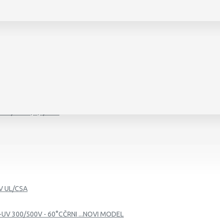
450/750 V, 0,6/1 KV
0 V, 0,6/1 KV
V UL/CSA
+UV 300/500V - 60°CČRNI ...NOVI MODEL