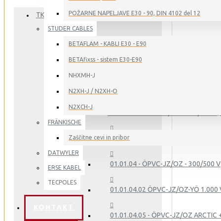
POŽARNE NAPELJAVE E30 - 90, DIN 4102 del 12
TKD KABEL
STUDER CABLES
01. - GIBLJIVI KABLI ZA INDUSTRIJO
BETAFLAM - KABLI E30 - E90
BETAfixss - sistem E30-E90
NHXMH-J
01.01 - PVC - KRMILNO NAPAJALNI KABLI
N2XH-J / N2XH-O
N2XCH-J
01.01.01 - ÖPVC-JB/OB - 300/500 V, 
FRÄNKISCHE
Zaščitne cevi in pribor
01.01.02 - ÖPVC-JB/OB-YCY - 300/50
DATWYLER
01.01.04 - ÖPVC-JZ/OZ - 300/500 V
ERSE KABEL
TECPOLES
01.01.04.02 ÖPVC-JZ/OZ-YÖ 1.000 
KONTAKT
01.01.04.05 - ÖPVC-JZ/OZ ARCTIC 