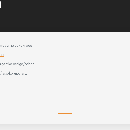
a samovarne tokokroge
bli
energetske verige/robot
/ visoko gibljivi z
RKLBJ…H50 - Levi reducirni kos
RKLBJ…H50 - LEVI REDUCIRNI KOS