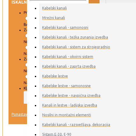
ISKALNIK
Kabelski kanali
Proizvajalec
Mrežni kanali
BAKS
Kabelski kanali - samonosni
Zaloga DAR
Kabelski kanali - težka zunanja izvedba
Ni na zalogi
Kabelski kanali - sistem za strojegradnjo
Na zalogi
Kabelski kanali - okvirni sistem
Zaloga ERSE
Kabelski kanali - zaprta izvedba
Ni na zalogi
Kabelske lestve
Na zalogi
Kabelske lestve - samonosne
Ključna beseda
Kabelske lestve - navpična izvedba
Kanali in lestve - ladijska izvedba
IŠČI
Ponastavi
Nosilni in montažni elementi
Kabelski kanali - razsvetljava, dekoracija
VSI IZDELKI
Sistem E-30, E-90