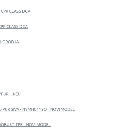
- CPR CLASS DCA
 CPR CLASS DCA
ČNA ORODJA
UR ... NEU
-PUR SIVA - NYMHC11YÖ ...NOVI MODEL
ROBUST TPE ...NOVI MODEL