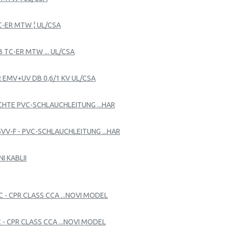
C-ER MTW ¦ UL/CSA
 TC-ER MTW ... UL/CSA
R EMV+UV DB 0,6/1 KV UL/CSA
EICHTE PVC-SCHLAUCHLEITUNG ...HAR
05VV-F - PVC-SCHLAUCHLEITUNG ...HAR
I KABLII
C - CPR CLASS CCA ...NOVI MODEL
C - CPR CLASS CCA ...NOVI MODEL