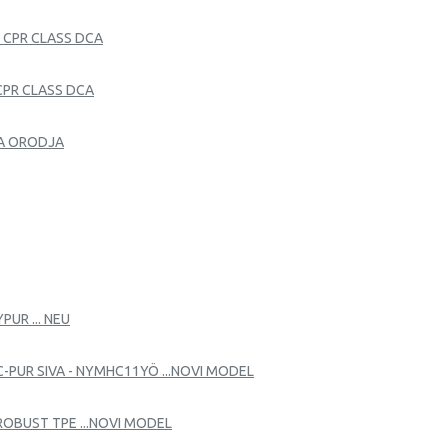
- CPR CLASS DCA
 CPR CLASS DCA
ČNA ORODJA
UR ... NEU
-PUR SIVA - NYMHC11YÖ ...NOVI MODEL
ROBUST TPE ...NOVI MODEL