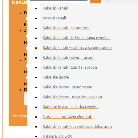
ISKALNIK
Kabelski kanali
Proizvajalec
Mrežni kanali
BAKS
Kabelski kanali - samonosni
Zaloga DAR
Kabelski kanali - težka zunanja izvedba
Ni na zalogi
Kabelski kanali - sistem za strojegradnjo
Na zalogi
Kabelski kanali - okvirni sistem
Zaloga ERSE
Kabelski kanali - zaprta izvedba
Ni na zalogi
Kabelske lestve
Na zalogi
Kabelske lestve - samonosne
Ključna beseda
Kabelske lestve - navpična izvedba
Kanali in lestve - ladijska izvedba
IŠČI
Ponastavi
Nosilni in montažni elementi
Kabelski kanali - razsvetljava, dekoracija
VSI IZDELKI
Sistem E-30, E-90