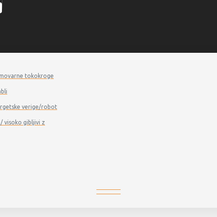
a samovarne tokokroge
bli
energetske verige/robot
/ visoko gibljivi z
RKSP...H110 - Ravni reducirni kos
RKSP...H110 - RAVNI REDUCIRNI KO