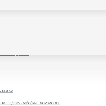
450/750 V, 0,6/1 KV
0 V, 0,6/1 KV
V UL/CSA
+UV 300/500V - 60°CČRNI ...NOVI MODEL