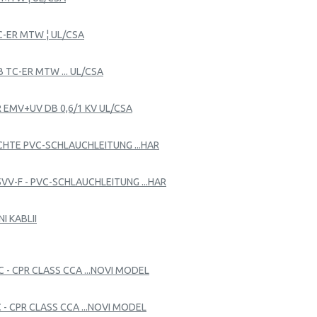
C-ER MTW ¦ UL/CSA
 TC-ER MTW ... UL/CSA
R EMV+UV DB 0,6/1 KV UL/CSA
EICHTE PVC-SCHLAUCHLEITUNG ...HAR
05VV-F - PVC-SCHLAUCHLEITUNG ...HAR
I KABLII
C - CPR CLASS CCA ...NOVI MODEL
C - CPR CLASS CCA ...NOVI MODEL