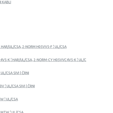
I KABLI
.. HAR/UL/CSA, 2-NORM H05VV5-F ¦ UL/CSA
4V5-K ¦ HAR/UL/CSA, 2-NORM-CY H05VVC4V5-K ¦ UL/C
UL/CSA SIVI | ČRNI
V ¦ UL/CSA SIVI | ČRNI
TW ¦ UL/CSA
R MTW ¦ UL/CSA