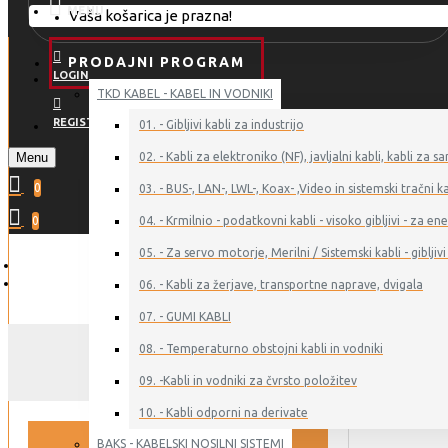
MENU
Vaša košarica je prazna!
PRODAJNI PROGRAM
LOGIN
TKD KABEL - KABEL IN VODNIKI
REGISTER
01. - Gibljivi kabli za industrijo
Menu
02. - Kabli za elektroniko (NF), javljalni kabli, kabli z
0
03. - BUS-, LAN-, LWL-, Koax- ,Video in sistemski tračni ka
0
04. - Krmilnio - podatkovni kabli - visoko gibljivi - za 
05. - Za servo motorje, Merilni / Sistemski kabli - gibljivi 
06. - Kabli za žerjave, transportne naprave, dvigala
07. - GUMI KABLI
08. - Temperaturno obstojni kabli in vodniki
09. -Kabli in vodniki za čvrsto položitev
10. - Kabli odporni na derivate
BAKS - KABELSKI NOSILNI SISTEMI