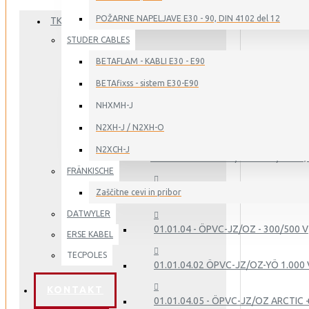
POŽARNE NAPELJAVE E30 - 90, DIN 4102 del 12
TKD KABEL
STUDER CABLES
01. - GIBLJIVI KABLI ZA INDUSTRIJO
BETAFLAM - KABLI E30 - E90
BETAfixss - sistem E30-E90
NHXMH-J
01.01 - PVC - KRMILNO NAPAJALNI KABLI
N2XH-J / N2XH-O
N2XCH-J
01.01.01 - ÖPVC-JB/OB - 300/500 V, 
FRÄNKISCHE
Zaščitne cevi in pribor
01.01.02 - ÖPVC-JB/OB-YCY - 300/50
DATWYLER
01.01.04 - ÖPVC-JZ/OZ - 300/500 V
ERSE KABEL
TECPOLES
01.01.04.02 ÖPVC-JZ/OZ-YÖ 1.000 
KONTAKT
01.01.04.05 - ÖPVC-JZ/OZ ARCTIC 