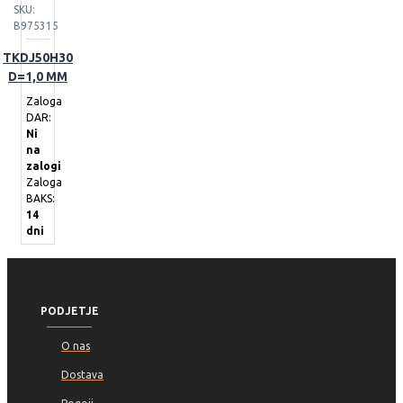
SKU:
B975315
TKDJ50H30
D=1,0 MM
Zaloga
DAR:
Ni
na
zalogi
Zaloga
BAKS:
14
dni
PODJETJE
O nas
Dostava