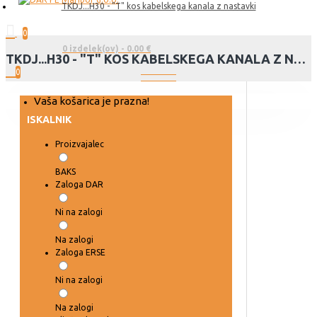
TKDJ...H30 - "T" kos kabelskega kanala z nastavki
0
0 izdelek(ov) - 0.00 €
TKDJ...H30 - "T" KOS KABELSKEGA KANALA Z NASTAVKI
0
Vaša košarica je prazna!
ISKALNIK
Proizvajalec
BAKS
Zaloga DAR
Ni na zalogi
Na zalogi
Zaloga ERSE
Ni na zalogi
Na zalogi