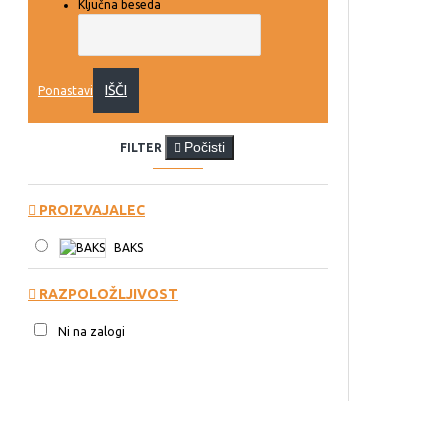
Ključna beseda
IŠČI
Ponastavi
Počisti
FILTER
PROIZVAJALEC
BAKS
RAZPOLOŽLJIVOST
Ni na zalogi