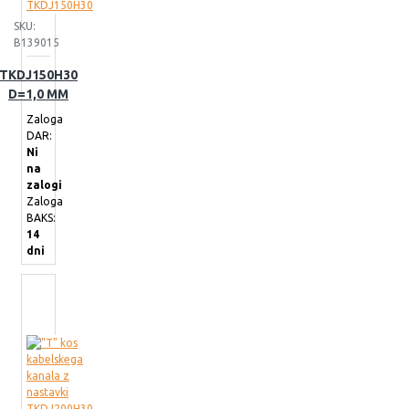
SKU:
B139015
TKDJ150H30
D=1,0 MM
Zaloga
DAR:
Ni
na
zalogi
Zaloga
BAKS:
14
dni