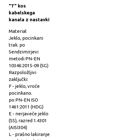
"T" kos
kabelskega
kanala z nastavki
Material
Jeklo, pocinkani
trak. po
Sendzimirjevi
metodi PN-EN
10346:2015-09 (SG)
Razpoložljivi
zaključki:
F - jeklo, vroče
pocinkano.
po PN-EN ISO
1461:2011 (HDG)
E - nerjaveče jeklo
(SS), razred 1.4301
(AISI304)
L - prašno lakiranje