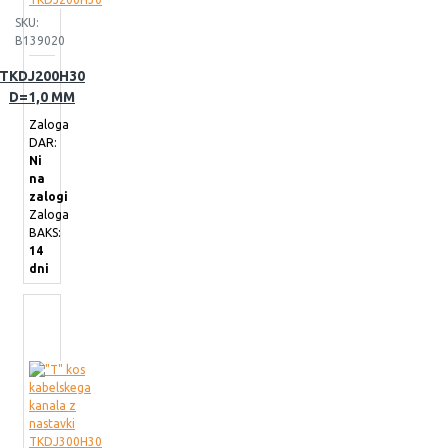
SKU:
B139020
TKDJ200H30
D=1,0 MM
Zaloga
DAR:
Ni
na
zalogi
Zaloga
BAKS:
14
dni