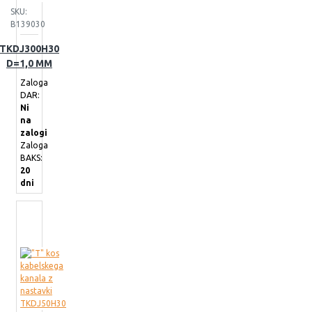
SKU:
B139030
TKDJ300H30
D=1,0 MM
Zaloga
DAR:
Ni
na
zalogi
Zaloga
BAKS:
20
dni