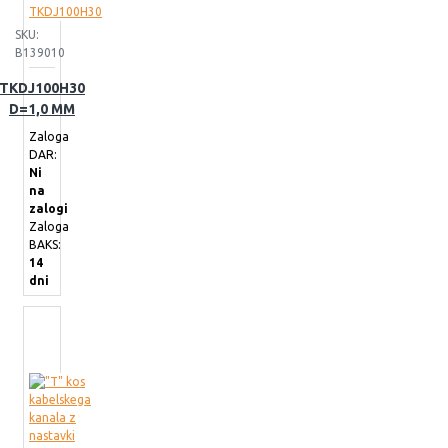
SKU:
B139010
TKDJ100H30
D=1,0 MM
Zaloga
DAR:
Ni
na
zalogi
Zaloga
BAKS:
14
dni