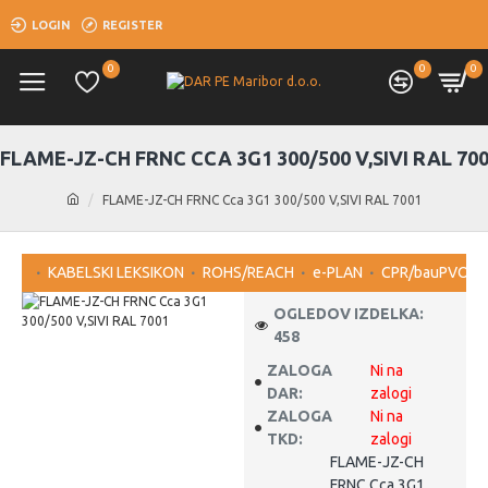
LOGIN
REGISTER
0
0
0
FLAME-JZ-CH FRNC CCA 3G1 300/500 V,SIVI RAL 70
FLAME-JZ-CH FRNC Cca 3G1 300/500 V,SIVI RAL 7001
KABELSKI LEKSIKON
ROHS/REACH
e-PLAN
CPR/bauPVO
OGLEDOV IZDELKA:
458
ZALOGA
Ni na
DAR:
zalogi
ZALOGA
Ni na
TKD:
zalogi
FLAME-JZ-CH
FRNC Cca 3G1