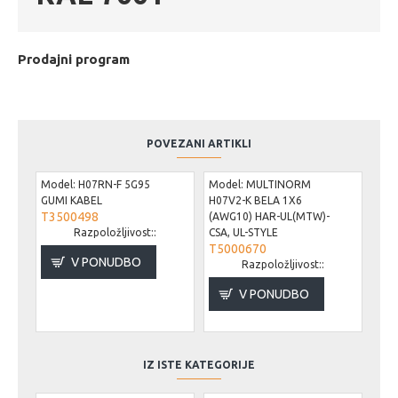
Prodajni program
POVEZANI ARTIKLI
Model:
H07RN-F 5G95
Model:
MULTINORM
Mod
GUMI KABEL
H07V2-K BELA 1X6
X07
T3500498
(AWG10) HAR-UL(MTW)-
(AW
Razpoložljivost::
CSA, UL-STYLE
CSA,
T5000670
T5
V PONUDBO
Razpoložljivost::
V PONUDBO
IZ ISTE KATEGORIJE