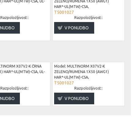
) HAR*-UL(MTW)-CSA, UL-
ZELENO/RUMENA 1X50 (AWG1)
HAR*-UL(MTW)-CSA,
Mode
T5001027
B81
Razpoložljivost::
Razpoložljivost::
ONUDBO
V PONUDBO
TINORM X07V2-K ČRNA
Model:
MULTINORM X07V2-K
) HAR*-UL(MTW)-CSA, UL-
ZELENO/RUMENA 1X50 (AWG1)
HAR*-UL(MTW)-CSA,
Mode
T5001027
B81
Razpoložljivost::
Razpoložljivost::
ONUDBO
V PONUDBO