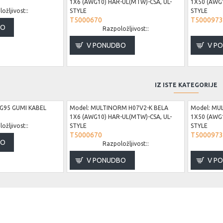
1X6 (AWG10) HAR-UL(MTW)-CSA, UL-
1X50 (AWG1
ožljivost::
STYLE
STYLE
T5000670
T5000973
BO
Razpoložljivost::
V PONUDBO
V P
IZ ISTE KATEGORIJE
G95 GUMI KABEL
Model:
MULTINORM H07V2-K BELA
Model:
MUL
1X6 (AWG10) HAR-UL(MTW)-CSA, UL-
1X50 (AWG1
ožljivost::
STYLE
STYLE
T5000670
T5000973
BO
Razpoložljivost::
V PONUDBO
V P