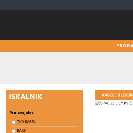
PRODA
ISKALNIK
KABELSKI LEKSI
Proizvajalec
TKD KABEL
BAKS