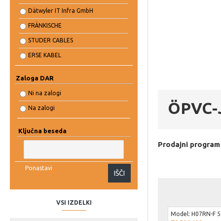
Dätwyler IT Infra GmbH
FRÄNKISCHE
STUDER CABLES
ERSE KABEL
Zaloga DAR
Ni na zalogi
ÖPVC-J
Na zalogi
Ključna beseda
Prodajni program
Ponastavi
IŠČI
VSI IZDELKI
Model:
H07RN-F 5