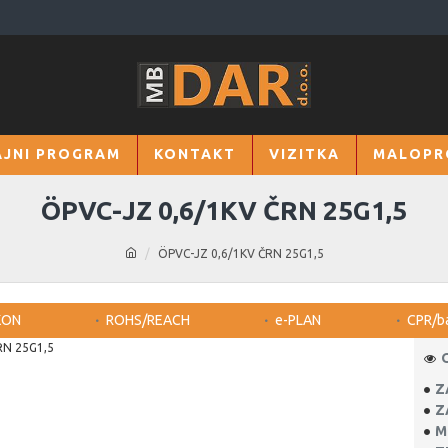
JNI PROGRAM
KONTAKT
VIZITKA
MALOPR
ÖPVC-JZ 0,6/1KV ČRN 25G1,5
ÖPVC-JZ 0,6/1KV ČRN 25G1,5
KON
ROHS/REACH
e-PLAN
CPR/b
Z
Z
M