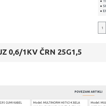
T
S
E
Z 0,6/1KV ČRN 25G1,5
POVEZANI ARTIKLI
G95 GUMI KABEL
Model:
MULTINORM H07V2-K BELA
Model:
MUL