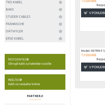
T3500498
TKD KABEL
Razpol
BAKS
V PONUD
STUDER CABLES
FRÄNKISCHE
DÄTWYLER
ERSE KABEL
Model:
H07RN-F 5
T3500498
Razpol
FESTOONTEC®
Okrogli kabli za kabelske vozičke
V PONUD
REELTEC®
Kabli za navijalne bobne
PARTNERJI