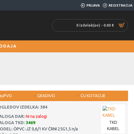
PRIJAVA
REGISTRACIJA
0 izdelek(ov) - 0.00 €
ODAJA
auPVO
GRADIVO
CU KOTACIJE
OGLEDOV IZDELKA: 384
ALOGA DAR:
Ni na zalogi
TKD
ALOGA TKD:
3469
KABEL
ODEL:
ÖPVC-JZ 0,6/1 KV ČRNI 25G1,5 n/a