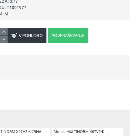
EŽA:
0.77
KU:
T1001977
M:
M
V PONUDBO
POVPRAŠEVANJE
TINORM X07V2-K ČRNA
Model:
MULTINORM X07V2-K