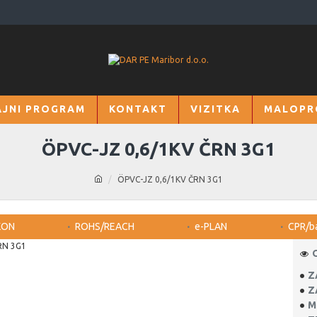
JNI PROGRAM
KONTAKT
VIZITKA
MALOPR
ÖPVC-JZ 0,6/1KV ČRN 3G1
ÖPVC-JZ 0,6/1KV ČRN 3G1
KON
ROHS/REACH
e-PLAN
CPR/b
Z
Z
M