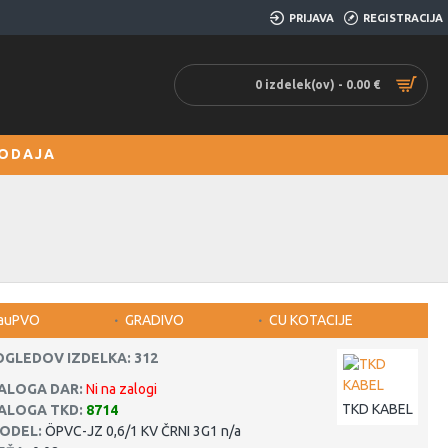
PRIJAVA
REGISTRACIJA
0 izdelek(ov) - 0.00 €
ODAJA
auPVO
GRADIVO
CU KOTACIJE
OGLEDOV IZDELKA: 312
ALOGA DAR:
Ni na zalogi
TKD KABEL
ALOGA TKD:
8714
ODEL:
ÖPVC-JZ 0,6/1 KV ČRNI 3G1 n/a