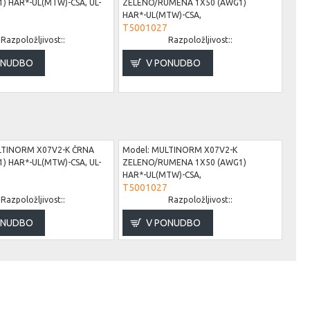
) HAR*-UL(MTW)-CSA, UL-
ZELENO/RUMENA 1X50 (AWG1)
HAR*-UL(MTW)-CSA,
Mode
T5001027
B81
Razpoložljivost::
Razpoložljivost::
ONUDBO
V PONUDBO
TINORM X07V2-K ČRNA
Model:
MULTINORM X07V2-K
) HAR*-UL(MTW)-CSA, UL-
ZELENO/RUMENA 1X50 (AWG1)
HAR*-UL(MTW)-CSA,
Mode
T5001027
B81
Razpoložljivost::
Razpoložljivost::
ONUDBO
V PONUDBO