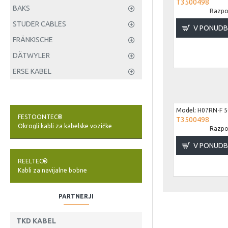
T3500498
BAKS
Razpol
STUDER CABLES
V PONUD
FRÄNKISCHE
DÄTWYLER
ERSE KABEL
Model:
H07RN-F 5
FESTOONTEC®
T3500498
Okrogli kabli za kabelske vozičke
Razpol
V PONUD
REELTEC®
Kabli za navijalne bobne
PARTNERJI
TKD KABEL