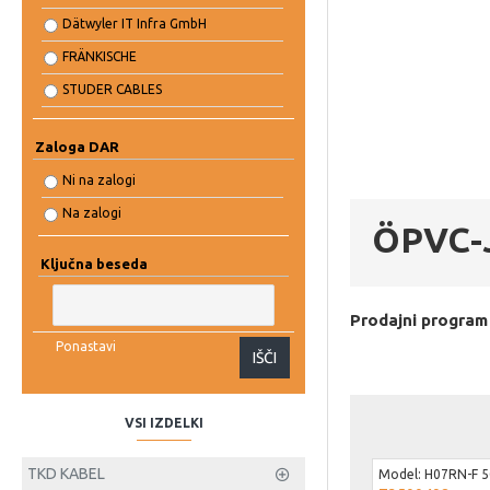
Dätwyler IT Infra GmbH
FRÄNKISCHE
STUDER CABLES
ERSE KABEL
Zaloga DAR
Ni na zalogi
Na zalogi
ÖPVC-J
Ključna beseda
Prodajni program
Ponastavi
IŠČI
VSI IZDELKI
TKD KABEL
Model:
H07RN-F 5