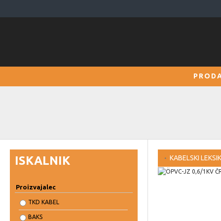
PRODA
ISKALNIK
KABELSKI LEKSI
Proizvajalec
TKD KABEL
BAKS