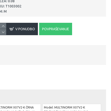
EŽA:
0.08
KU:
T1003002
M:
M
V PONUDBO
POVPRAŠEVANJE
TINORM X07V2-K ČRNA
Model:
MULTINORM X07V2-K