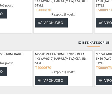
1X6 (AWG10) HAR-UL(MTW)-CSA, UL-
1X50 (AWG1
ožljivost::
STYLE
STYLE
T5000670
T5000973
BO
Razpoložljivost::
V PONUDBO
V P
IZ ISTE KATEGORIJE
G95 GUMI KABEL
Model:
MULTINORM H07V2-K BELA
Model:
MUL
1X6 (AWG10) HAR-UL(MTW)-CSA, UL-
1X50 (AWG1
ožljivost::
STYLE
STYLE
T5000670
T5000973
BO
Razpoložljivost::
V PONUDBO
V P