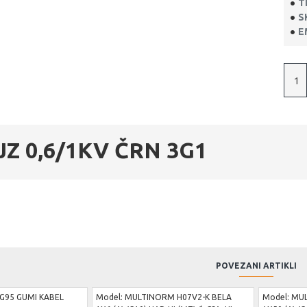
T
S
E
Z 0,6/1KV ČRN 3G1
POVEZANI ARTIKLI
G95 GUMI KABEL
Model:
MULTINORM H07V2-K BELA
Model:
MUL