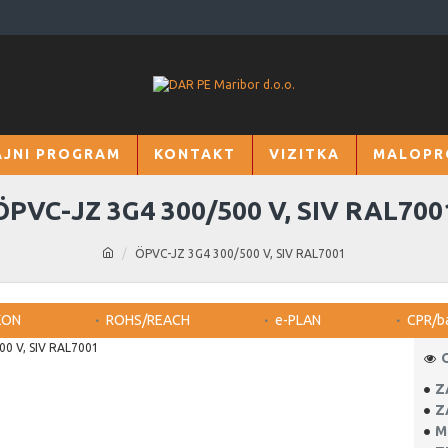
JNI PROGRAM
KONTAKT
VIZITKA
MALOPR
ÖPVC-JZ 3G4 300/500 V, SIV RAL700
ÖPVC-JZ 3G4 300/500 V, SIV RAL7001
KON
ROHS/REACH
e-PLAN
CPR/b
Z
Z
M