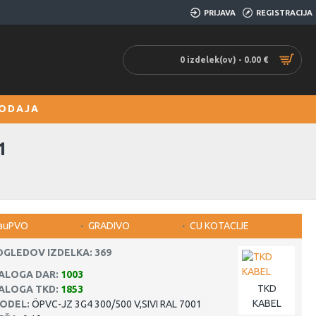
PRIJAVA
REGISTRACIJA
0 izdelek(ov) - 0.00 €
ODAJA
1
auPVO
GRADIVO
CU KOTACIJE
OGLEDOV IZDELKA: 369
ALOGA DAR:
1003
TKD
ALOGA TKD:
1853
KABEL
ODEL:
ÖPVC-JZ 3G4 300/500 V,SIVI RAL 7001