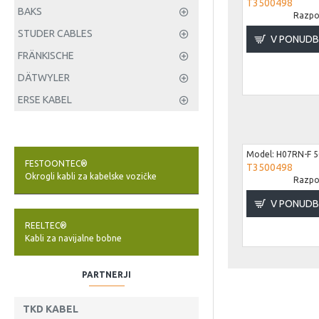
T3500498
BAKS
Razpol
STUDER CABLES
V PONUD
FRÄNKISCHE
DÄTWYLER
ERSE KABEL
Model:
H07RN-F 5
FESTOONTEC®
T3500498
Okrogli kabli za kabelske vozičke
Razpol
V PONUD
REELTEC®
Kabli za navijalne bobne
PARTNERJI
TKD KABEL