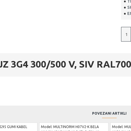
T
S
E
Z 3G4 300/500 V, SIV RAL70
POVEZANI ARTIKLI
G95 GUMI KABEL
Model:
MULTINORM H07V2-K BELA
Model:
MUL