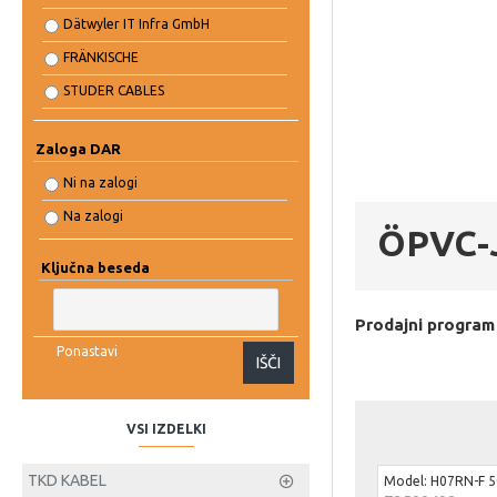
Dätwyler IT Infra GmbH
FRÄNKISCHE
STUDER CABLES
ERSE KABEL
Zaloga DAR
Ni na zalogi
Na zalogi
ÖPVC-J
Ključna beseda
Prodajni program
Ponastavi
IŠČI
VSI IZDELKI
TKD KABEL
Model:
H07RN-F 5