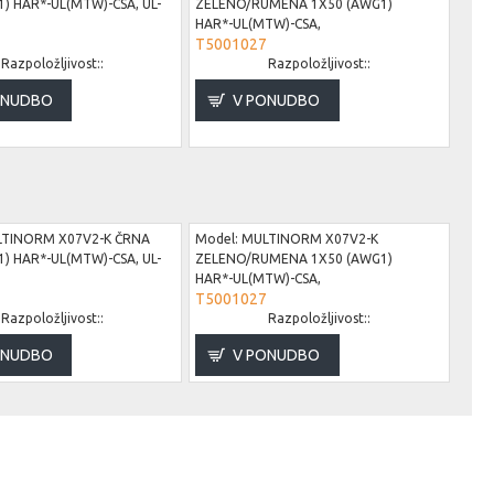
) HAR*-UL(MTW)-CSA, UL-
ZELENO/RUMENA 1X50 (AWG1)
HAR*-UL(MTW)-CSA,
Mode
T5001027
B81
Razpoložljivost::
Razpoložljivost::
ONUDBO
V PONUDBO
TINORM X07V2-K ČRNA
Model:
MULTINORM X07V2-K
) HAR*-UL(MTW)-CSA, UL-
ZELENO/RUMENA 1X50 (AWG1)
HAR*-UL(MTW)-CSA,
Mode
T5001027
B81
Razpoložljivost::
Razpoložljivost::
ONUDBO
V PONUDBO