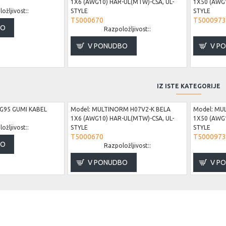
1X6 (AWG10) HAR-UL(MTW)-CSA, UL-
1X50 (AWG1
ožljivost::
STYLE
STYLE
T5000670
T5000973
BO
Razpoložljivost::
V PONUDBO
V P
IZ ISTE KATEGORIJE
G95 GUMI KABEL
Model:
MULTINORM H07V2-K BELA
Model:
MUL
1X6 (AWG10) HAR-UL(MTW)-CSA, UL-
1X50 (AWG1
ožljivost::
STYLE
STYLE
T5000670
T5000973
BO
Razpoložljivost::
V PONUDBO
V P