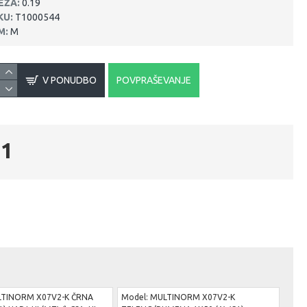
EŽA:
0.19
KU:
T1000544
M:
M
V PONUDBO
POVPRAŠEVANJE
01
TINORM X07V2-K ČRNA
Model:
MULTINORM X07V2-K