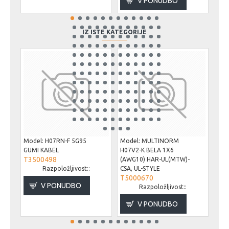
V PONUDBO
IZ ISTE KATEGORIJE
Model:
H07RN-F 5G95
Model:
MULTINORM
Mod
GUMI KABEL
H07V2-K BELA 1X6
X07
T3500498
(AWG10) HAR-UL(MTW)-
(AW
Razpoložljivost::
CSA, UL-STYLE
CSA,
T5000670
T5
V PONUDBO
Razpoložljivost::
V PONUDBO