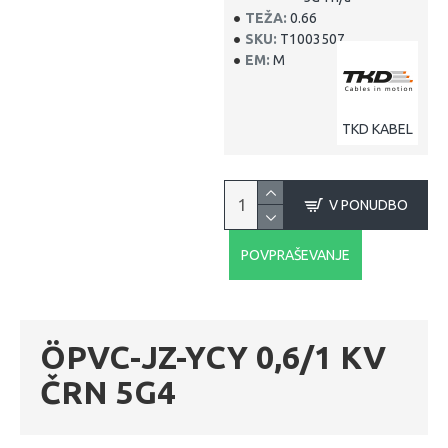
TEŽA:
0.66
SKU:
T1003507
EM:
M
TKD KABEL
V PONUDBO
POVPRAŠEVANJE
ÖPVC-JZ-YCY 0,6/1 KV
ČRN 5G4