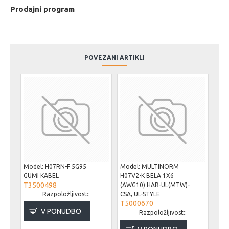
Prodajni program
POVEZANI ARTIKLI
Model:
H07RN-F 5G95
Model:
MULTINORM
Mod
GUMI KABEL
H07V2-K BELA 1X6
X07
T3500498
(AWG10) HAR-UL(MTW)-
(AW
Razpoložljivost::
CSA, UL-STYLE
CSA,
T5000670
T5
V PONUDBO
Razpoložljivost::