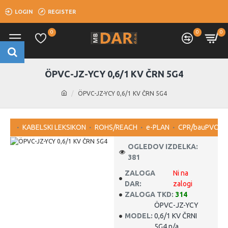
LOGIN
REGISTER
0
0
0
ÖPVC-JZ-YCY 0,6/1 KV ČRN 5G4
ÖPVC-JZ-YCY 0,6/1 KV ČRN 5G4
KABELSKI LEKSIKON
ROHS/REACH
e-PLAN
CPR/bauPVO
OGLEDOV IZDELKA:
381
ZALOGA
Ni na
DAR:
zalogi
ZALOGA TKD:
314
ÖPVC-JZ-YCY
MODEL:
0,6/1 KV ČRNI
5G4 n/a